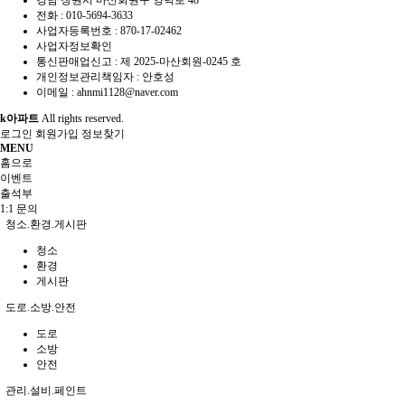
경남 창원시 마산회원구 양덕로 48
전화 :
010-5694-3633
사업자등록번호 :
870-17-02462
사업자정보확인
통신판매업신고 :
제 2025-마산회원-0245 호
개인정보관리책임자 : 안호성
이메일 :
ahnmi1128@naver.com
k아파트
All rights reserved.
로그인
회원가입
정보찾기
MENU
홈으로
이벤트
출석부
1:1 문의
청소.환경.게시판
청소
환경
게시판
도로.소방.안전
도로
소방
안전
관리.설비.페인트