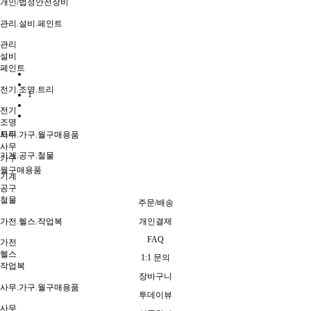
개인/법정안전장비
관리.설비.페인트
관리
설비
페인트
전기.조명.트리
1
전기
조명
트리
사무.가구.월구매용품
사무
기계.공구.철물
가구
월구매용품
기계
공구
철물
주문/배송
가전.헬스.작업복
개인결제
FAQ
가전
헬스
1:1 문의
작업복
장바구니
사무.가구.월구매용품
투데이뷰
사무