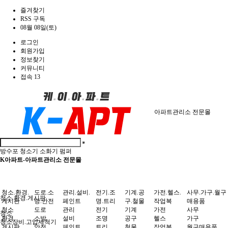
즐겨찾기
RSS 구독
08월 08일(토)
로그인
회원가입
정보찾기
커뮤니티
접속 13
아파트관리소 전문몰
방수포
청소기
소화기
펌퍼
K아파트-아파트관리소 전문몰
청소.환경.
도로.소
관리.설비.
전기.조
기계.공
가전.헬스.
사무.가구.월구
청소.환경.게시판
게시판
방.안전
페인트
명.트리
구.철물
작업복
매용품
청소
도로
관리
전기
기계
가전
사무
청소
환경
소방
설비
조명
공구
헬스
가구
청소장비.고압세척기
게시판
안전
페인트
트리
철물
작업복
월구매용품