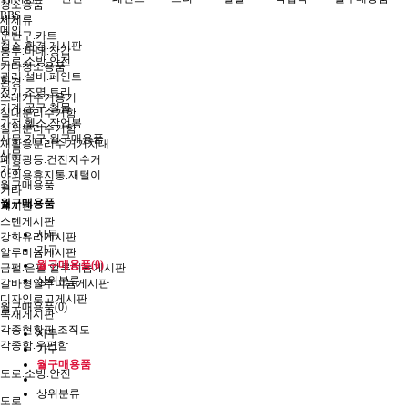
청소용품
BBS
세제류
메인
운반구.카트
청소.환경.게시판
봉투.마대.장갑
도로.소방.안전
기타청소용품
관리.설비.페인트
환경
전기.조명.트리
쓰레기수거용기
기계.공구.철물
실내분리수거함
가전.헬스.작업복
실외분리수거함
사무.가구.월구매용품
재활용분리수거거치대
사무
폐형광등.건전지수거
가구
야외용휴지통.재털이
월구매용품
기타
월구매용품
게시판
스텐게시판
사무
강화유리게시판
가구
알루미늄게시판
월구매용품(0)
금펄.은펄 알루미늄게시판
상위분류
갈바형알루미늄게시판
디자인로고게시판
월구매용품(0)
목재게시판
각종현황판.조직도
사무
각종함.우편함
가구
월구매용품
도로.소방.안전
상위분류
도로