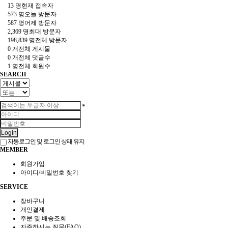
13 명
현재 접속자
573 명
오늘 방문자
587 명
어제 방문자
2,369 명
최대 방문자
198,839 명
전체 방문자
0 개
전체 게시물
0 개
전체 댓글수
1 명
전체 회원수
SEARCH
Login
자동로그인 및 로그인 상태 유지
MEMBER
회원가입
아이디/비밀번호 찾기
SERVICE
장바구니
개인결제
주문 및 배송조회
자주하시는 질문(FAQ)