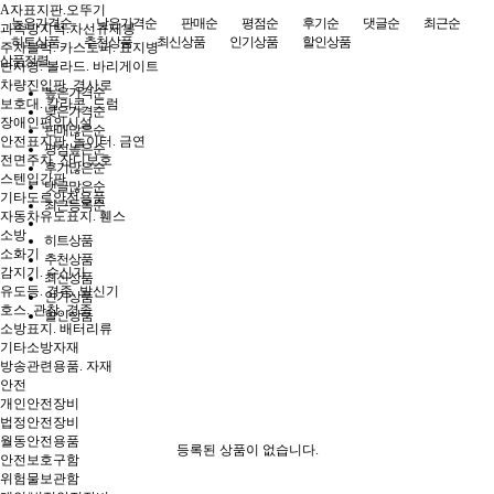
A자표지판.오뚜기
높은가격순
낮은가격순
판매순
평점순
후기순
댓글순
최근순
과속방지턱.차선규제봉
히트상품
추천상품
최신상품
인기상품
할인상품
주차블럭. 카스토퍼. 표지병
상품정렬
반사경. 볼라드. 바리게이트
차량진입판. 경사로
높은가격순
보호대. 칼라콘. 드럼
낮은가격순
장애인편의시설
판매많은순
안전표지판. 놀이터. 금연
평점높은순
전면주차. 잔디보호
후기많은순
스텐입간판
댓글많은순
기타도로안전용품
최근등록순
자동차유도표지. 휀스
소방
히트상품
소화기
추천상품
감지기. 수신기
최신상품
유도등. 경종. 발신기
인기상품
호스. 관창. 경종
할인상품
소방표지. 배터리류
기타소방자재
방송관련용품. 자재
안전
개인안전장비
법정안전장비
월동안전용품
등록된 상품이 없습니다.
안전보호구함
위험물보관함