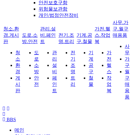
안전보호구함
위험물보관함
개인/법정안전장비
사무.가
청소.환
관리.설
가전.헬
구.월구
경.게시
도로.소
비.페인
전기.조
기계.공
스.작업
매용품
판
방.안전
트
명.트리
구.철물
복
사
청
도
관
전
기
가
무
소
로
리
기
계
전
가
환
소
설
조
공
헬
구
경
방
비
명
구
스
월
게
안
페
트
철
작
구
시
전
인
리
물
업
매
판
트
복
용
품
BBS
메인