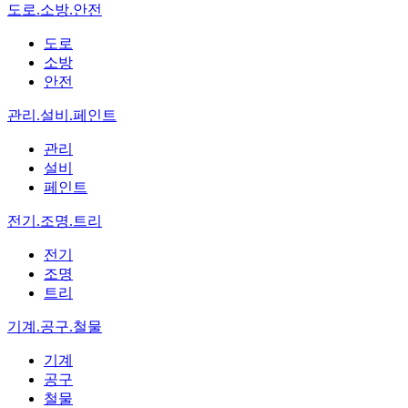
도로.소방.안전
도로
소방
안전
관리.설비.페인트
관리
설비
페인트
전기.조명.트리
전기
조명
트리
기계.공구.철물
기계
공구
철물