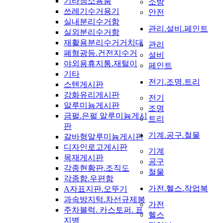
기타청소용품
소방
쓰레기수거용기
안전
실내분리수거함
관리.설비.페인트
실외분리수거함
재활용분리수거거치대
관리
폐형광등.건전지수거
설비
야외용휴지통.재털이
페인트
기타
전기.조명.트리
스텐게시판
강화유리게시판
전기
알루미늄게시판
조명
금펄.은펄 알루미늄게시
트리
판
기계.공구.철물
갈바형알루미늄게시판
디자인로고게시판
기계
목재게시판
공구
각종현황판.조직도
철물
각종함.우편함
가전.헬스.작업복
A자표지판.오뚜기
과속방지턱.차선규제봉
가전
주차블럭. 카스토퍼. 표
헬스
지병