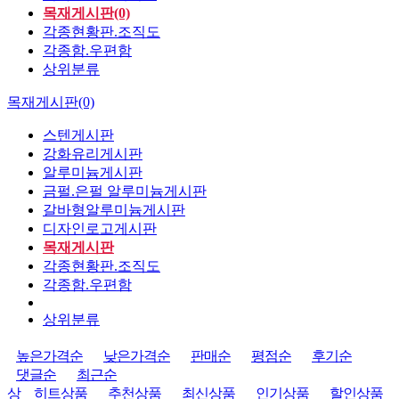
목재게시판(0)
각종현황판.조직도
각종함.우편함
상위분류
목재게시판(0)
스텐게시판
강화유리게시판
알루미늄게시판
금펄.은펄 알루미늄게시판
갈바형알루미늄게시판
디자인로고게시판
목재게시판
각종현황판.조직도
각종함.우편함
상위분류
높은가격순
낮은가격순
판매순
평점순
후기순
댓글순
최근순
상
히트상품
추천상품
최신상품
인기상품
할인상품