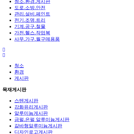
청소.환경.게시판
도로.소방.안전
관리.설비.페인트
전기.조명.트리
기계.공구.철물
가전.헬스.작업복
사무.가구.월구매용품
청소
환경
게시판
목재게시판
스텐게시판
강화유리게시판
알루미늄게시판
금펄.은펄 알루미늄게시판
갈바형알루미늄게시판
디자인로고게시판