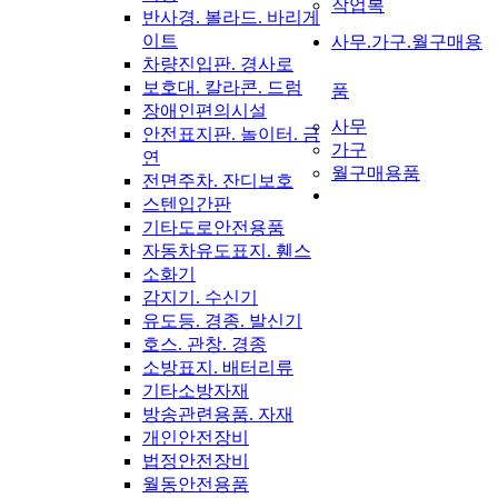
작업복
반사경. 볼라드. 바리게
이트
사무.가구.월구매용
차량진입판. 경사로
보호대. 칼라콘. 드럼
품
장애인편의시설
사무
안전표지판. 놀이터. 금
가구
연
월구매용품
전면주차. 잔디보호
스텐입간판
기타도로안전용품
자동차유도표지. 휀스
소화기
감지기. 수신기
유도등. 경종. 발신기
호스. 관창. 경종
소방표지. 배터리류
기타소방자재
방송관련용품. 자재
개인안전장비
법정안전장비
월동안전용품