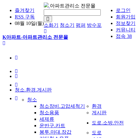
아파트관리소 전문몰
즐겨찾기
로그인
RSS 구독
회원가입
08월 10일(월)
정보찾기
소화기
청소기
펌퍼
방수포
커뮤니티
접속 38
K아파트-아파트관리소 전문몰
청소.환경.게시판
청소
청소장비.고압세척기
환경
청소용품
게시판
세제류
도로.소방.안전
운반구.카트
봉투.마대.장갑
도로