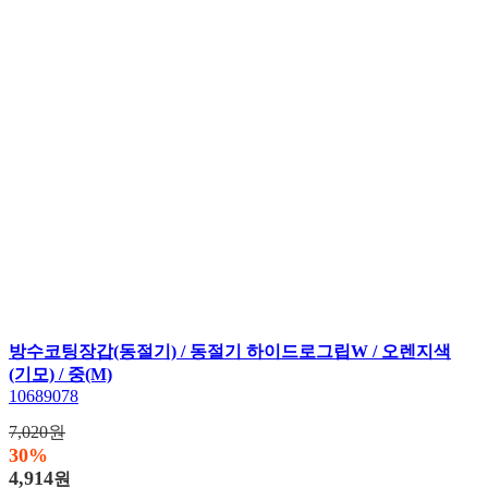
방수코팅장갑(동절기) / 동절기 하이드로그립W / 오렌지색
(기모) / 중(M)
10689078
7,020원
30%
4,914
원