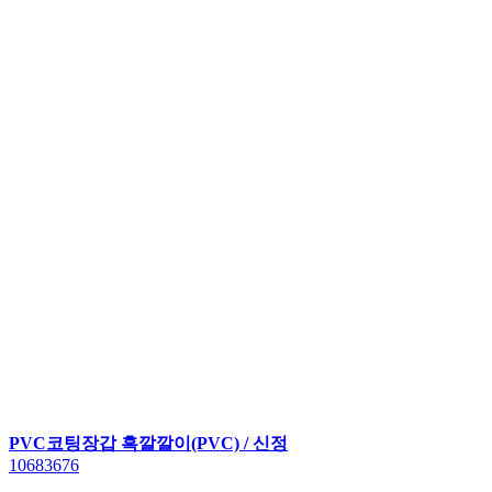
PVC코팅장갑 흑깔깔이(PVC) / 신정
10683676