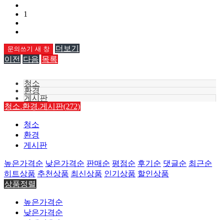
1
더보기
문의쓰기
새 창
이전
다음
목록
청소
환경
게시판
청소.환경.게시판(272)
청소
환경
게시판
높은가격순
낮은가격순
판매순
평점순
후기순
댓글순
최근순
히트상품
추천상품
최신상품
인기상품
할인상품
상품정렬
높은가격순
낮은가격순