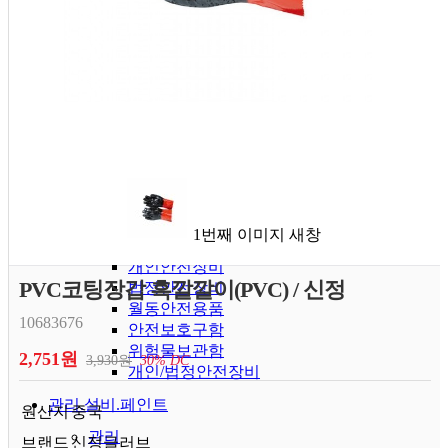
스텐입간판
기타도로안전용품
자동차유도표지. 휀스
소방
소화기
감지기. 수신기
유도등. 경종. 발신기
호스. 관창. 경종
소방표지. 배터리류
기타소방자재
방송관련용품. 자재
1번째 이미지 새창
안전
개인안전장비
PVC코팅장갑 흑깔깔이(PVC) / 신정
법정안전장비
월동안전용품
10683676
안전보호구함
위험물보관함
2,751원
3,930원
30% DC
개인/법정안전장비
관리.설비.페인트
원산지
중국
관리
브랜드
신정글러브