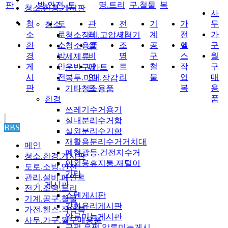
판
방.안전
트
명.트리
구.철물
복
청소.환경.게시판
사
청
도
관
전
기
가
무
청소
소
로
리
기
계
전
가
청소장비.고압세척기
환
소
설
조
공
헬
구
청소용품
경
방
비
명
구
스
월
세제류
게
안
페
트
철
작
구
운반구.카트
시
전
인
리
물
업
매
봉투.마대.장갑
판
트
복
용
기타청소용품
품
환경
쓰레기수거용기
실내분리수거함
BBS
실외분리수거함
재활용분리수거거치대
메인
폐형광등.건전지수거
청소.환경.게시판
야외용휴지통.재털이
도로.소방.안전
기타
관리.설비.페인트
게시판
전기.조명.트리
스텐게시판
기계.공구.철물
강화유리게시판
가전.헬스.작업복
알루미늄게시판
사무.가구.월구매용품
금펄.은펄 알루미늄게시