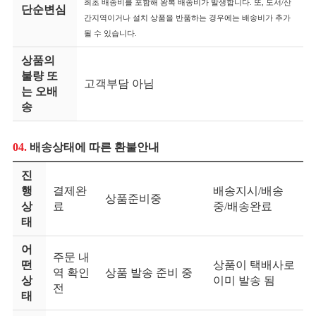
최초 배송비를 포함해 왕복 배송비가 발생합니다. 또, 도서/산
단순변심
간지역이거나 설치 상품을 반품하는 경우에는 배송비가 추가
될 수 있습니다.
상품의
불량 또
고객부담 아님
는 오배
송
04.
배송상태에 따른 환불안내
진
행
결제완
배송지시/배송
상품준비중
상
료
중/배송완료
태
어
주문 내
떤
상품이 택배사로
역 확인
상품 발송 준비 중
상
이미 발송 됨
전
태