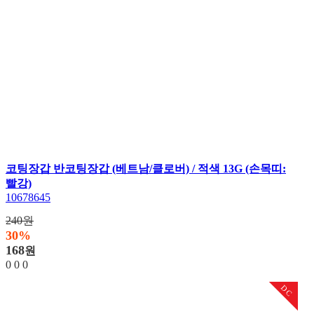
코팅장갑 반코팅장갑 (베트남/클로버) / 적색 13G (손목띠:
빨강)
10678645
240원
30%
168
원
0
0
0
DC