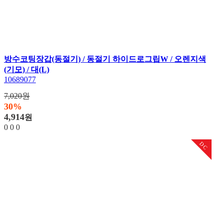
방수코팅장갑(동절기) / 동절기 하이드로그립W / 오렌지색
(기모) / 대(L)
10689077
7,020원
30%
4,914
원
0
0
0
DC