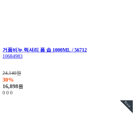
거품비누 럭셔리 폼 솝 1000ML / 56712
10684983
24,140원
30%
16,898
원
0
0
0
Now