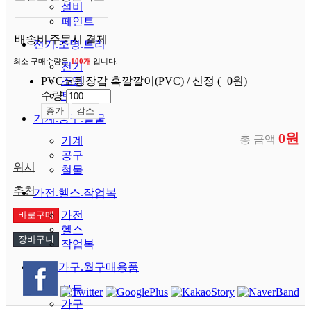
설비
페인트
배송비
주문시 결제
전기.조명.트리
최소 구매수량은
100개
입니다.
전기
PVC코팅장갑 흑깔깔이(PVC) / 신정
조명
(+0원)
수량
트리
증가
감소
기계.공구.철물
0원
총 금액
기계
공구
위시
철물
추천
가전.헬스.작업복
가전
헬스
작업복
사무.가구.월구매용품
사무
가구