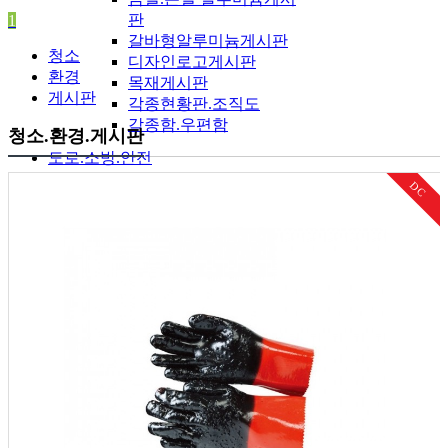
판
1
갈바형알루미늄게시판
청소
디자인로고게시판
환경
목재게시판
게시판
각종현황판.조직도
각종함.우편함
청소.환경.게시판
도로.소방.안전
DC
도로
A자표지판.오뚜기
과속방지턱.차선규제봉
주차블럭. 카스토퍼. 표
지병
반사경. 볼라드. 바리게
이트
차량진입판. 경사로
보호대. 칼라콘. 드럼
장애인편의시설
안전표지판. 놀이터. 금
연
전면주차. 잔디보호