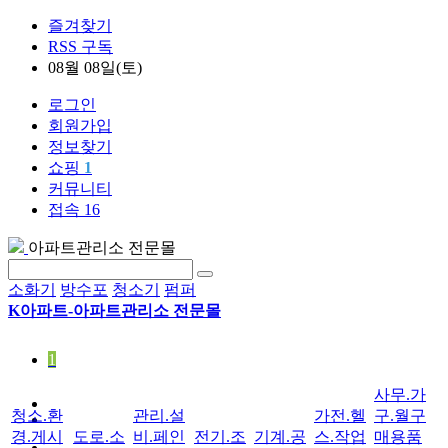
즐겨찾기
RSS 구독
08월 08일(토)
로그인
회원가입
정보찾기
쇼핑
1
커뮤니티
접속 16
아파트관리소 전문몰
소화기
방수포
청소기
펌퍼
K아파트-아파트관리소 전문몰
1
사무.가
청소.환
관리.설
가전.헬
구.월구
경.게시
도로.소
비.페인
전기.조
기계.공
스.작업
매용품