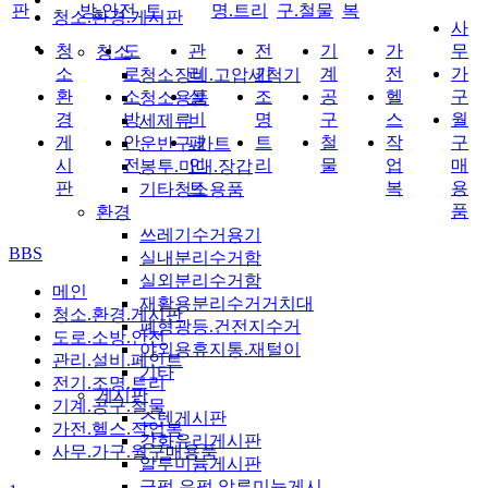
판
방.안전
트
명.트리
구.철물
복
청소.환경.게시판
사
청
도
관
전
기
가
무
청소
소
로
리
기
계
전
가
청소장비.고압세척기
환
소
설
조
공
헬
구
청소용품
경
방
비
명
구
스
월
세제류
게
안
페
트
철
작
구
운반구.카트
시
전
인
리
물
업
매
봉투.마대.장갑
판
트
복
용
기타청소용품
품
환경
쓰레기수거용기
BBS
실내분리수거함
실외분리수거함
메인
재활용분리수거거치대
청소.환경.게시판
폐형광등.건전지수거
도로.소방.안전
야외용휴지통.재털이
관리.설비.페인트
기타
전기.조명.트리
게시판
기계.공구.철물
스텐게시판
가전.헬스.작업복
강화유리게시판
사무.가구.월구매용품
알루미늄게시판
금펄.은펄 알루미늄게시