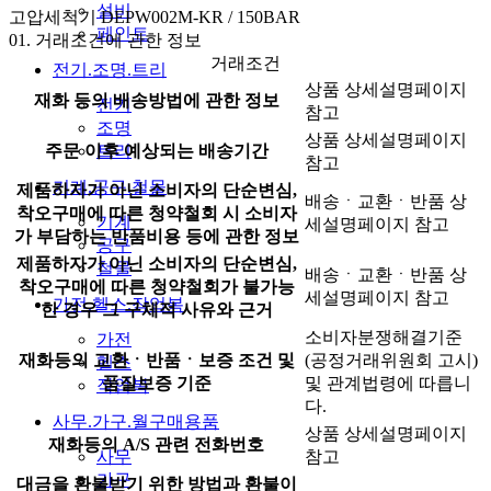
설비
고압세척기 DEPW002M-KR / 150BAR
페인트
01.
거래조건에 관한 정보
거래조건
전기.조명.트리
상품 상세설명페이지
재화 등의 배송방법에 관한 정보
전기
참고
조명
상품 상세설명페이지
주문 이후 예상되는 배송기간
트리
참고
기계.공구.철물
제품하자가 아닌 소비자의 단순변심,
배송ㆍ교환ㆍ반품 상
착오구매에 따른 청약철회 시 소비자
기계
세설명페이지 참고
가 부담하는 반품비용 등에 관한 정보
공구
제품하자가 아닌 소비자의 단순변심,
철물
배송ㆍ교환ㆍ반품 상
착오구매에 따른 청약철회가 불가능
세설명페이지 참고
가전.헬스.작업복
한 경우 그 구체적 사유와 근거
소비자분쟁해결기준
가전
재화등의 교환ㆍ반품ㆍ보증 조건 및
(공정거래위원회 고시)
헬스
품질보증 기준
및 관계법령에 따릅니
작업복
다.
사무.가구.월구매용품
상품 상세설명페이지
재화등의 A/S 관련 전화번호
참고
사무
가구
대금을 환불받기 위한 방법과 환불이