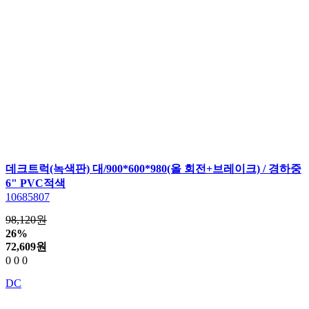
데크트럭(녹색판) 대/900*600*980(올 회전+브레이크) / 경하중
6" PVC적색
10685807
98,120원
26%
72,609
원
0
0
0
DC