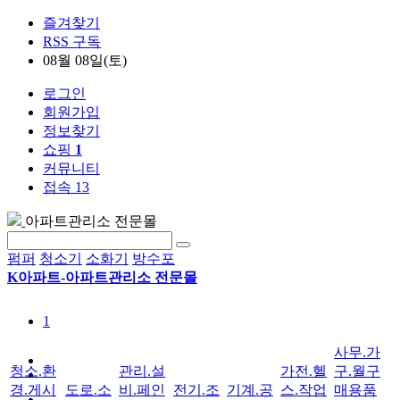
즐겨찾기
RSS 구독
08월 08일(토)
로그인
회원가입
정보찾기
쇼핑
1
커뮤니티
접속 13
아파트관리소 전문몰
펌퍼
청소기
소화기
방수포
K아파트-아파트관리소 전문몰
1
사무.가
청소.환
관리.설
가전.헬
구.월구
경.게시
도로.소
비.페인
전기.조
기계.공
스.작업
매용품