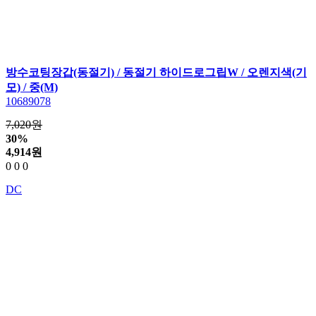
방수코팅장갑(동절기) / 동절기 하이드로그립W / 오렌지색(기
모) / 중(M)
10689078
7,020원
30%
4,914
원
0
0
0
DC