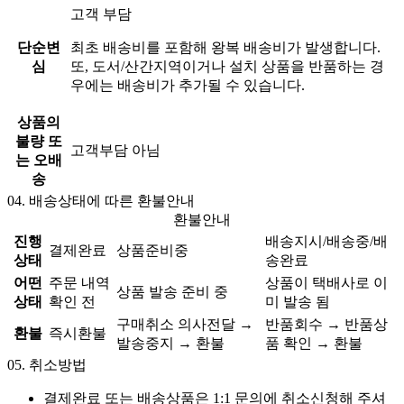
고객 부담
단순변
최초 배송비를 포함해 왕복 배송비가 발생합니다.
심
또, 도서/산간지역이거나 설치 상품을 반품하는 경
우에는 배송비가 추가될 수 있습니다.
상품의
불량 또
고객부담 아님
는 오배
송
04.
배송상태에 따른 환불안내
환불안내
진행
배송지시/배송중/배
결제완료
상품준비중
상태
송완료
어떤
주문 내역
상품이 택배사로 이
상품 발송 준비 중
상태
확인 전
미 발송 됨
구매취소 의사전달 →
반품회수 → 반품상
환불
즉시환불
발송중지 → 환불
품 확인 → 환불
05.
취소방법
결제완료 또는 배송상품은 1:1 문의에 취소신청해 주셔