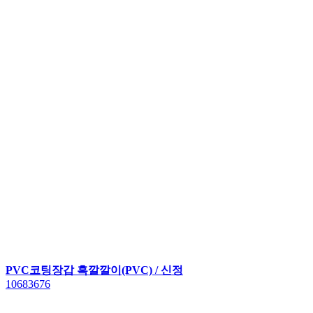
PVC코팅장갑 흑깔깔이(PVC) / 신정
10683676