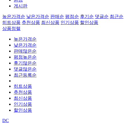
게시판
높은가격순
낮은가격순
판매순
평점순
후기순
댓글순
최근순
히트상품
추천상품
최신상품
인기상품
할인상품
상품정렬
높은가격순
낮은가격순
판매많은순
평점높은순
후기많은순
댓글많은순
최근등록순
히트상품
추천상품
최신상품
인기상품
할인상품
DC