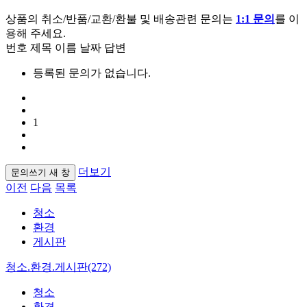
상품의 취소/반품/교환/환불 및 배송관련 문의는
1:1 문의
를 이
용해 주세요.
번호
제목
이름
날짜
답변
등록된 문의가 없습니다.
1
더보기
문의쓰기
새 창
이전
다음
목록
청소
환경
게시판
청소.환경.게시판(272)
청소
환경