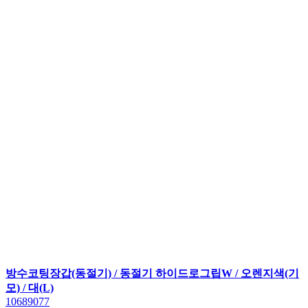
방수코팅장갑(동절기) / 동절기 하이드로그립W / 오렌지색(기
모) / 대(L)
10689077