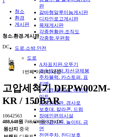
1
판
청소
갈바형알루미늄게시판
환경
디자인로고게시판
게시판
목재게시판
각종현황판.조직도
청소.환경.게시판
각종함.우편함
DC
도로.소방.안전
도로
A자표지판.오뚜기
과속방지턱.차선규제봉
1번째 이미지 새창
주차블럭. 카스토퍼. 표
지병
고압세척기 DEPW002M-
반사경. 볼라드. 바리게
이트
KR / 150BAR
차량진입판. 경사로
보호대. 칼라콘. 드럼
10642563
장애인편의시설
488,648원
718,600원
32% DC
안전표지판. 놀이터. 금
연
원산지
중국
전면주차. 잔디보호
브랜드
디월트