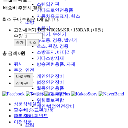
스텐입간판
배송비
주문시 결제
기타도로안전용품
자동차유도표지. 휀스
최소 구매수량은
1개
입니다.
소방
소화기
고압세척기 DEPW002M-KR / 150BAR
(+0원)
감지기. 수신기
수량
유도등. 경종. 발신기
증가
감소
호스. 관창. 경종
소방표지. 배터리류
총 금액
0원
기타소방자재
위시
방송관련용품. 자재
추천
안전
개인안전장비
법정안전장비
월동안전용품
안전보호구함
위험물보관함
상품상세설명
개인/법정안전장비
필수/배송/교환/반품
관리.설비.페인트
다음상품
이전상품
관리