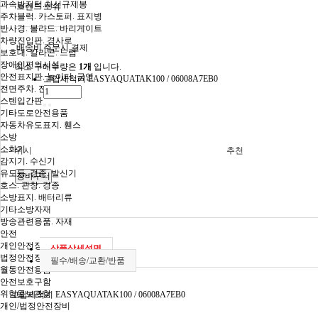
과속방지턱.차선규제봉
브랜드
보쉬
주차블럭. 카스토퍼. 표지병
반사경. 볼라드. 바리게이트
차량진입판. 경사로
배송비
주문시 결제
보호대. 칼라콘. 드럼
장애인편의시설
최소 구매수량은
1개
입니다.
안전표지판. 놀이터. 금연
고압세척기 EASYAQUATAK100 / 06008A7EB0
전면주차. 잔디보호
스텐입간판
기타도로안전용품
자동차유도표지. 휀스
소방
소화기
위시
추천
감지기. 수신기
유도등. 경종. 발신기
호스. 관창. 경종
소방표지. 배터리류
기타소방자재
방송관련용품. 자재
안전
개인안전장비
상품상세설명
법정안전장비
필수/배송/교환/반품
월동안전용품
안전보호구함
위험물보관함
고압세척기 EASYAQUATAK100 / 06008A7EB0
개인/법정안전장비