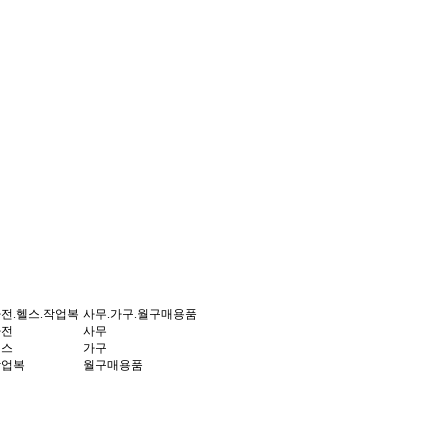
전.헬스.작업복
사무.가구.월구매용품
가전
사무
헬스
가구
작업복
월구매용품