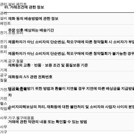
관리.설비.페인트
01.
거래조건에 관한 정보
관리
설비
재화 등의 배송방법에 관한 정보
페인트
주문 이후 예상되는 배송기간
전기.조명.트리
전기
제품하자가 아닌 소비자의 단순변심, 착오구매에 따른 청약철회 시 소비자가 부
조명
트리
제품하자가 아닌 소비자의 단순변심, 착오구매에 따른 청약철회가 불가능한 경우
기계.공구.철물
재화등의 교환ㆍ반품ㆍ보증 조건 및 품질보증 기준
기계
공구
재화등의 A/S 관련 전화번호
철물
대금을 환불받기 위한 방법과 환불이 지연될 경우 지연에 따른 배상금을 지급받을 
가전.헬스.작업복
차
가전
헬스
소비자피해보상의 처리, 재화등에 대한 불만처리 및 소비자와 사업자 사이의 분
작업복
사무.가구.월구매용품
거래에 관한 약관의 내용 또는 확인할 수 있는 방법
사무
가구