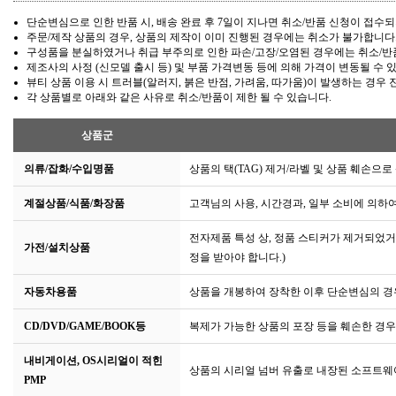
단순변심으로 인한 반품 시, 배송 완료 후 7일이 지나면 취소/반품 신청이 접수되
주문/제작 상품의 경우, 상품의 제작이 이미 진행된 경우에는 취소가 불가합니다
구성품을 분실하였거나 취급 부주의로 인한 파손/고장/오염된 경우에는 취소/반
제조사의 사정 (신모델 출시 등) 및 부품 가격변동 등에 의해 가격이 변동될 수 
뷰티 상품 이용 시 트러블(알러지, 붉은 반점, 가려움, 따가움)이 발생하는 경
각 상품별로 아래와 같은 사유로 취소/반품이 제한 될 수 있습니다.
상품군
의류/잡화/수입명품
상품의 택(TAG) 제거/라벨 및 상품 훼손으
계절상품/식품/화장품
고객님의 사용, 시간경과, 일부 소비에 의하
전자제품 특성 상, 정품 스티커가 제거되었거
가전/설치상품
정을 받아야 합니다.)
자동차용품
상품을 개봉하여 장착한 이후 단순변심의 경
CD/DVD/GAME/BOOK등
복제가 가능한 상품의 포장 등을 훼손한 경우
내비게이션, OS시리얼이 적힌
상품의 시리얼 넘버 유출로 내장된 소프트웨
PMP