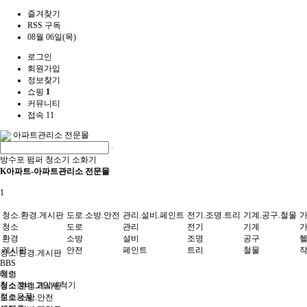
즐겨찾기
RSS 구독
08월 06일(목)
로그인
회원가입
정보찾기
쇼핑
1
커뮤니티
접속 11
아파트관리소 전문몰
방수포
펌퍼
청소기
소화기
K아파트-아파트관리소 전문몰
1
청소.환경.게시판
도로.소방.안전
관리.설비.페인트
전기.조명.트리
기계.공구.철물
가
청소
도로
관리
전기
기계
환경
소방
설비
조명
공구
게시판
안전
페인트
트리
철물
청소.환경.게시판
BBS
청소
메인
청소장비.고압세척기
청소.환경.게시판
청소용품
도로.소방.안전