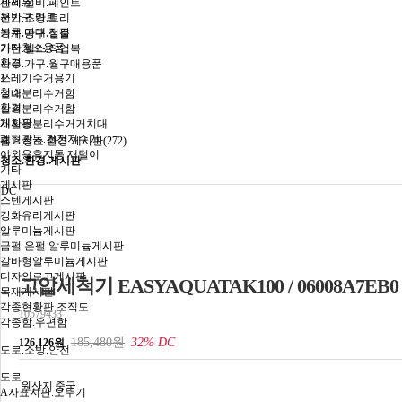
세제류
관리.설비.페인트
운반구.카트
전기.조명.트리
봉투.마대.장갑
기계.공구.철물
기타청소용품
가전.헬스.작업복
환경
사무.가구.월구매용품
쓰레기수거용기
1
청소
실내분리수거함
환경
실외분리수거함
게시판
재활용분리수거거치대
폐형광등.건전지수거
홈 >
청소.환경.게시판(272)
야외용휴지통.재털이
청소.환경.게시판
기타
게시판
DC
스텐게시판
강화유리게시판
알루미늄게시판
금펄.은펄 알루미늄게시판
갈바형알루미늄게시판
디자인로고게시판
고압세척기 EASYAQUATAK100 / 06008A7EB0
목재게시판
각종현황판.조직도
10579433
각종함.우편함
185,480원
32% DC
126,126원
도로.소방.안전
도로
원산지
중국
A자표지판.오뚜기