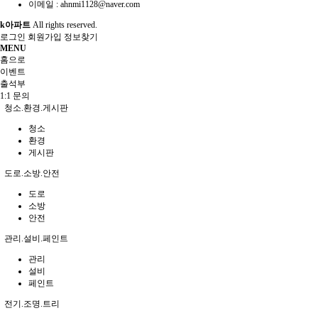
이메일 :
ahnmi1128@naver.com
k아파트
All rights reserved.
로그인
회원가입
정보찾기
MENU
홈으로
이벤트
출석부
1:1 문의
청소.환경.게시판
청소
환경
게시판
도로.소방.안전
도로
소방
안전
관리.설비.페인트
관리
설비
페인트
전기.조명.트리