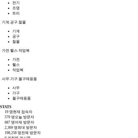
전기
조명
트리
기계.공구.철물
기계
공구
철물
가전.헬스.작업복
가전
헬스
작업복
사무.가구.월구매용품
사무
가구
월구매용품
STATS
19 명
현재 접속자
579 명
오늘 방문자
687 명
어제 방문자
2,369 명
최대 방문자
198,258 명
전체 방문자
0 개
전체 게시물