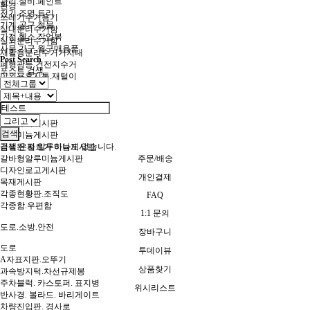
관리.설비.페인트
환경
전기.조명.트리
쓰레기수거용기
기계.공구.철물
실내분리수거함
가전.헬스.작업복
실외분리수거함
사무.가구.월구매용품
재활용분리수거거치대
Post Search
폐형광등.건전지수거
포스트 검색
야외용휴지통.재털이
기타
게시판
스텐게시판
강화유리게시판
검색
알루미늄게시판
금펄.은펄 알루미늄게시판
검색된 자료가 하나도 없습니다.
갈바형알루미늄게시판
주문/배송
디자인로고게시판
개인결제
목재게시판
각종현황판.조직도
FAQ
각종함.우편함
1:1 문의
도로.소방.안전
장바구니
도로
투데이뷰
A자표지판.오뚜기
상품찾기
과속방지턱.차선규제봉
주차블럭. 카스토퍼. 표지병
위시리스트
반사경. 볼라드. 바리게이트
차량진입판. 경사로