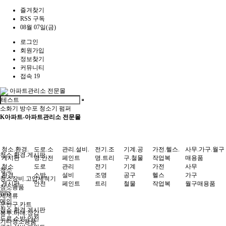
즐겨찾기
RSS 구독
08월 07일(금)
로그인
회원가입
정보찾기
커뮤니티
접속 19
아파트관리소 전문몰
소화기
방수포
청소기
펌퍼
K아파트-아파트관리소 전문몰
청소.환경.
도로.소
관리.설비.
전기.조
기계.공
가전.헬스.
사무.가구.월구
청소.환경.게시판
게시판
방.안전
페인트
명.트리
구.철물
작업복
매용품
청소
도로
관리
전기
기계
가전
사무
청소
환경
소방
설비
조명
공구
헬스
가구
청소장비.고압세척기
게시판
안전
페인트
트리
철물
작업복
월구매용품
청소용품
BBS
세제류
메인
운반구.카트
청소.환경.게시판
봉투.마대.장갑
도로.소방.안전
기타청소용품