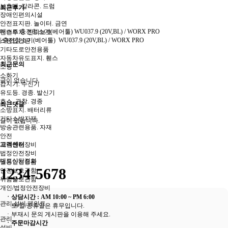
보호대. 칼라콘. 드럼
최근후기
장애인편의시설
안전표지판. 놀이터. 금연
테스트 충전청소기(베어툴) WU037.9 (20V,BL) / WORX PRO
전면주차. 잔디보호
|
충전청소기(베어툴) WU037.9 (20V,BL) / WORX PRO
스텐입간판
기타도로안전용품
자동차유도표지. 휀스
최근문의
소방
소화기
글이 없습니다.
감지기. 수신기
유도등. 경종. 발신기
호스. 관창. 경종
최근댓글
소방표지. 배터리류
기타소방자재
글이 없습니다.
방송관련용품. 자재
안전
개인안전장비
고객센터
법정안전장비
대표상담전화
월동안전용품
1234-5678
안전보호구함
위험물보관함
개인/법정안전장비
ㆍ상담시간 : AM 10:00 ~ PM 6:00
관리.설비.페인트
ㆍ토/일/공휴일은 휴무입니다.
ㆍ부재시
문의 게시판
을 이용해 주세요.
관리
ㆍ주문마감시간
설비