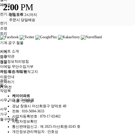
2:00
PM
페인트
전기.조명.트리
평일오후 2시까지
주문시 당일배송
전기
조명
트리
기계.공구.철물
사이트 소개
기계
이용약관
공구
개인정보처리방침
철물
이메일 무단수집거부
가전.헬스.작업복
책임의 한계와 법적고지
이용안내
가전
문의하기
헬스
PC버전
작업복
케이아파트
사무.가구.월구매용품
대표 : 안호성
경남 창원시 마산회원구 양덕로 48
사무
전화 :
010-5694-3633
가구
사업자등록번호 :
870-17-02462
월구매용품
사업자정보확인
통신판매업신고 :
제 2025-마산회원-0245 호
개인정보관리책임자 : 안호성