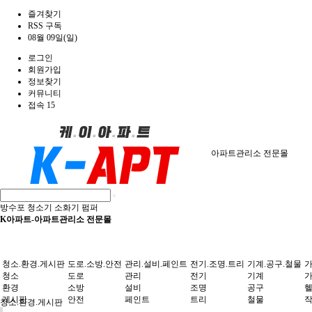
즐겨찾기
RSS 구독
08월 09일(일)
로그인
회원가입
정보찾기
커뮤니티
접속 15
아파트관리소 전문몰
방수포
청소기
소화기
펌퍼
K아파트-아파트관리소 전문몰
청소.환경.게시판
도로.소방.안전
관리.설비.페인트
전기.조명.트리
기계.공구.철물
가
청소
도로
관리
전기
기계
환경
소방
설비
조명
공구
게시판
안전
페인트
트리
철물
청소.환경.게시판