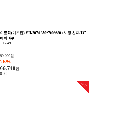
이륜차(미조립) YH-307/1350*700*680 / 노랑 신재/13"
에어바퀴
10624917
90,200원
26%
66,748
원
0
0
0
DC