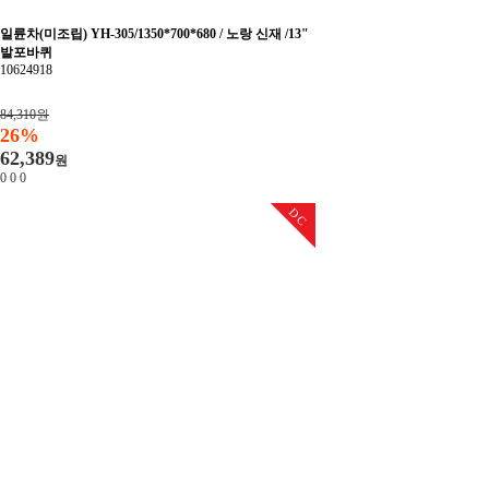
일륜차(미조립) YH-305/1350*700*680 / 노랑 신재 /13"
발포바퀴
10624918
84,310원
26%
62,389
원
0
0
0
DC