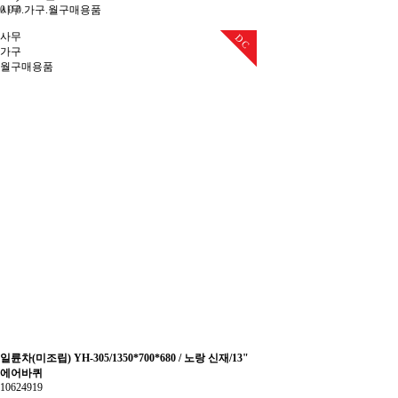
0
0
0
사무.가구.월구매용품
사무
DC
가구
월구매용품
일륜차(미조립) YH-305/1350*700*680 / 노랑 신재/13"
에어바퀴
10624919