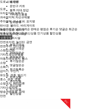
도로.소방.안전
세제류
운반구.카트
도로
봉투.마대.장갑
A자표지판.오뚜기
기타청소용품
과속방지턱.차선규제봉
주차블럭. 카스토퍼. 표지병
상위분류
반사경. 볼라드. 바리게이트
높은가격순
낮은가격순
판매순
평점순
후기순
댓글순
최근순
차량진입판. 경사로
히트상품
추천상품
최신상품
인기상품
할인상품
보호대. 칼라콘. 드럼
상품정렬
장애인편의시설
안전표지판. 놀이터. 금연
높은가격순
전면주차. 잔디보호
낮은가격순
스텐입간판
판매많은순
기타도로안전용품
평점높은순
자동차유도표지. 휀스
후기많은순
소방
댓글많은순
소화기
최근등록순
감지기. 수신기
유도등. 경종. 발신기
히트상품
호스. 관창. 경종
추천상품
소방표지. 배터리류
최신상품
기타소방자재
인기상품
방송관련용품. 자재
할인상품
안전
개인안전장비
DC
법정안전장비
월동안전용품