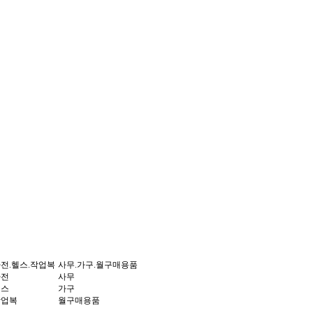
전.헬스.작업복
사무.가구.월구매용품
가전
사무
헬스
가구
작업복
월구매용품