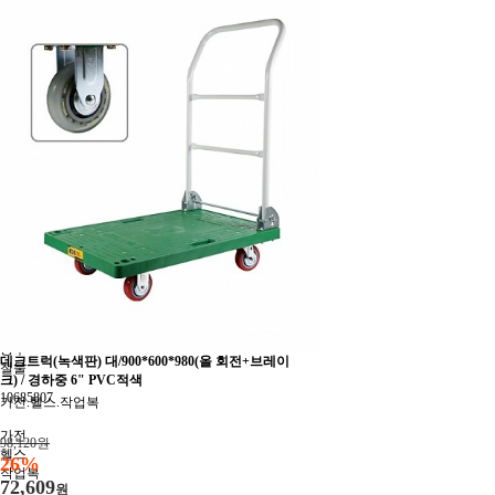
안전보호구함
위험물보관함
개인/법정안전장비
관리.설비.페인트
관리
설비
페인트
전기.조명.트리
전기
조명
트리
기계.공구.철물
기계
공구
데크트럭(녹색판) 대/900*600*980(올 회전+브레이
철물
크) / 경하중 6" PVC적색
10685807
가전.헬스.작업복
가전
98,120원
헬스
26%
작업복
72,609
원