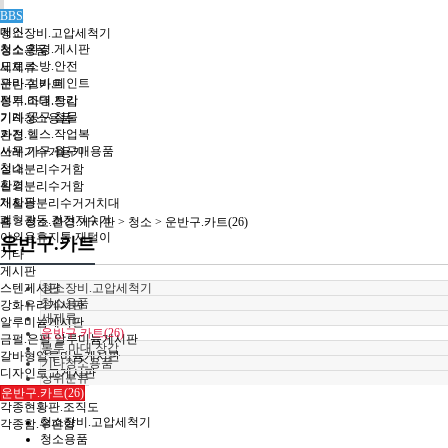
청소
BBS
메인
청소장비.고압세척기
청소.환경.게시판
청소용품
도로.소방.안전
세제류
관리.설비.페인트
운반구.카트
전기.조명.트리
봉투.마대.장갑
기계.공구.철물
기타청소용품
가전.헬스.작업복
환경
사무.가구.월구매용품
쓰레기수거용기
청소
실내분리수거함
환경
실외분리수거함
게시판
재활용분리수거거치대
폐형광등.건전지수거
홈 >
청소.환경.게시판
>
청소
>
운반구.카트(26)
야외용휴지통.재털이
운반구.카트
기타
게시판
스텐게시판
청소장비.고압세척기
청소용품
강화유리게시판
세제류
알루미늄게시판
운반구.카트(26)
금펄.은펄 알루미늄게시판
봉투.마대.장갑
갈바형알루미늄게시판
기타청소용품
디자인로고게시판
상위분류
목재게시판
운반구.카트(26)
각종현황판.조직도
청소장비.고압세척기
각종함.우편함
청소용품