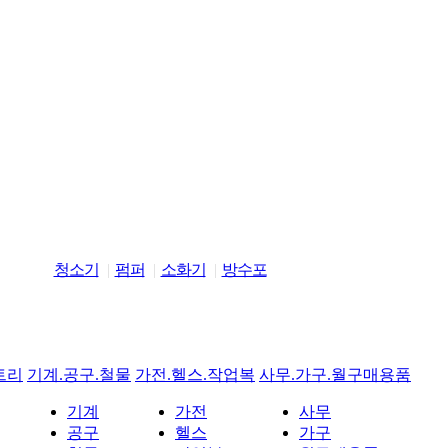
청소기
펌퍼
소화기
방수포
트리
기계.공구.철물
가전.헬스.작업복
사무.가구.월구매용품
기계
가전
사무
공구
헬스
가구