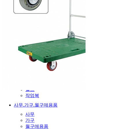
페인트
전기.조명.트리
전기
조명
트리
기계.공구.철물
기계
공구
철물
가전.헬스.작업복
가전
헬스
작업복
사무.가구.월구매용품
사무
가구
월구매용품