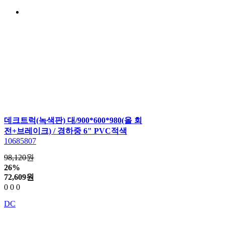
데크트럭(녹색판) 대/900*600*980(올 회
전+브레이크) / 경하중 6" PVC적색
10685807
98,120원
26%
72,609
원
0
0
0
DC