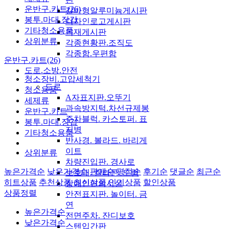
운반구.카트(26)
갈바형알루미늄게시판
봉투.마대.장갑
디자인로고게시판
기타청소용품
목재게시판
상위분류
각종현황판.조직도
각종함.우편함
운반구.카트(26)
도로.소방.안전
청소장비.고압세척기
도로
청소용품
A자표지판.오뚜기
세제류
과속방지턱.차선규제봉
운반구.카트
주차블럭. 카스토퍼. 표
봉투.마대.장갑
지병
기타청소용품
반사경. 볼라드. 바리게
이트
상위분류
차량진입판. 경사로
높은가격순
낮은가격순
판매순
평점순
후기순
댓글순
최근순
보호대. 칼라콘. 드럼
히트상품
추천상품
최신상품
인기상품
할인상품
장애인편의시설
상품정렬
안전표지판. 놀이터. 금
연
높은가격순
전면주차. 잔디보호
낮은가격순
스텐입간판