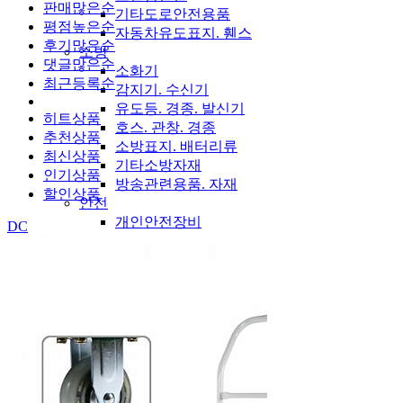
판매많은순
기타도로안전용품
평점높은순
자동차유도표지. 휀스
후기많은순
소방
댓글많은순
소화기
최근등록순
감지기. 수신기
유도등. 경종. 발신기
히트상품
호스. 관창. 경종
추천상품
소방표지. 배터리류
최신상품
기타소방자재
인기상품
방송관련용품. 자재
할인상품
안전
개인안전장비
DC
법정안전장비
월동안전용품
안전보호구함
위험물보관함
개인/법정안전장비
관리.설비.페인트
관리
설비