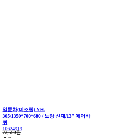
일륜차(미조립) YH-
305/1350*700*680 / 노랑 신재/13" 에어바
퀴
10624919
72,550원