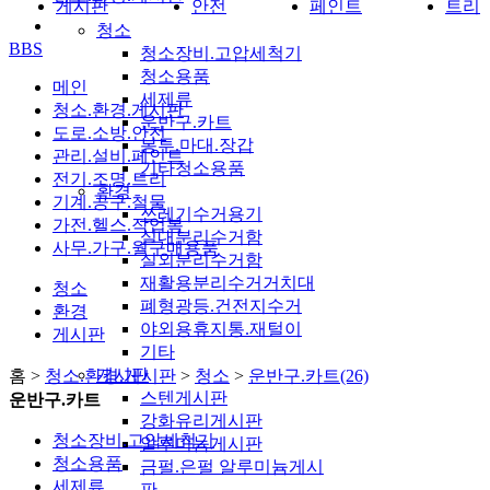
게시판
안전
페인트
트리
청소
BBS
청소장비.고압세척기
청소용품
메인
세제류
청소.환경.게시판
운반구.카트
도로.소방.안전
봉투.마대.장갑
관리.설비.페인트
기타청소용품
전기.조명.트리
환경
기계.공구.철물
쓰레기수거용기
가전.헬스.작업복
실내분리수거함
사무.가구.월구매용품
실외분리수거함
재활용분리수거거치대
청소
폐형광등.건전지수거
환경
야외용휴지통.재털이
게시판
기타
게시판
홈 >
청소.환경.게시판
>
청소
>
운반구.카트(26)
스텐게시판
운반구.카트
강화유리게시판
청소장비.고압세척기
알루미늄게시판
청소용품
금펄.은펄 알루미늄게시
세제류
판