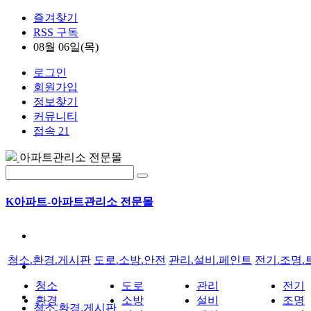
즐겨찾기
RSS 구독
08월 06일(목)
로그인
회원가입
정보찾기
커뮤니티
접속 21
아파트관리소 전문몰
K아파트-아파트관리소 전문몰
청소.환경.게시판
도로.소방.안전
관리.설비.페인트
전기.조명.
청소
도로
관리
전기
환경
소방
설비
조명
청소.환경.게시판