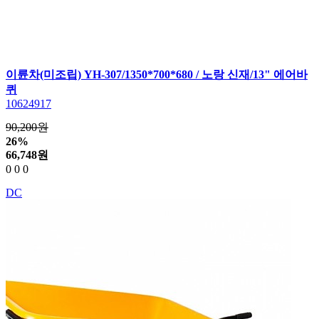
이륜차(미조립) YH-307/1350*700*680 / 노랑 신재/13" 에어바
퀴
10624917
90,200원
26%
66,748
원
0
0
0
DC