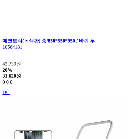
데크트럭(녹색판) 중/850*550*950 / 바퀴 무
10564181
42,730원
26%
31,620
원
0
0
0
DC