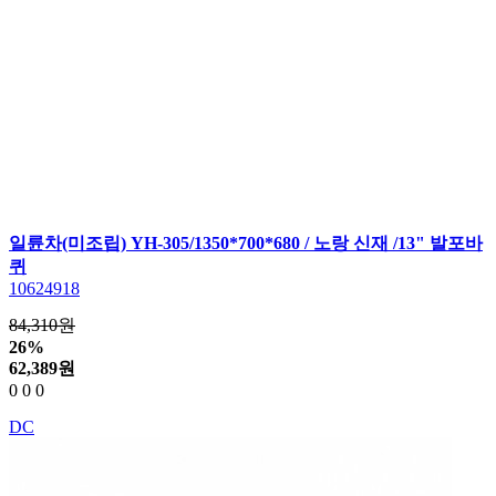
일륜차(미조립) YH-305/1350*700*680 / 노랑 신재 /13" 발포바
퀴
10624918
84,310원
26%
62,389
원
0
0
0
DC