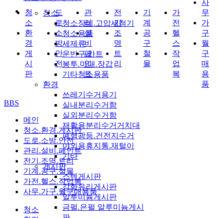
사
청
도
관
전
기
가
무
청소
소
로
리
기
계
전
가
청소장비.고압세척기
환
소
설
조
공
헬
구
청소용품
경
방
비
명
구
스
월
세제류
게
안
페
트
철
작
구
운반구.카트
시
전
인
리
물
업
매
봉투.마대.장갑
판
트
복
용
기타청소용품
품
환경
쓰레기수거용기
BBS
실내분리수거함
실외분리수거함
메인
재활용분리수거거치대
청소.환경.게시판
폐형광등.건전지수거
도로.소방.안전
야외용휴지통.재털이
관리.설비.페인트
기타
전기.조명.트리
게시판
기계.공구.철물
스텐게시판
가전.헬스.작업복
강화유리게시판
사무.가구.월구매용품
알루미늄게시판
금펄.은펄 알루미늄게시
청소
판