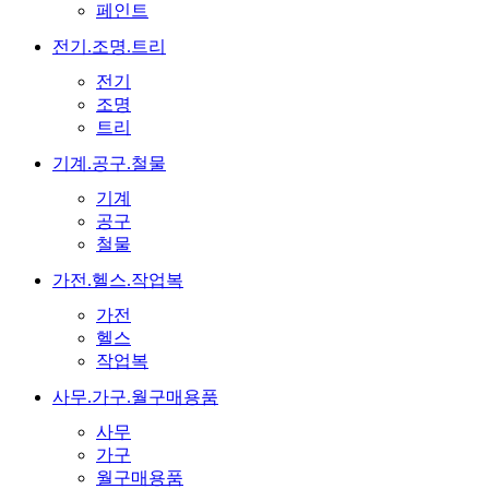
페인트
전기.조명.트리
전기
조명
트리
기계.공구.철물
기계
공구
철물
가전.헬스.작업복
가전
헬스
작업복
사무.가구.월구매용품
사무
가구
월구매용품