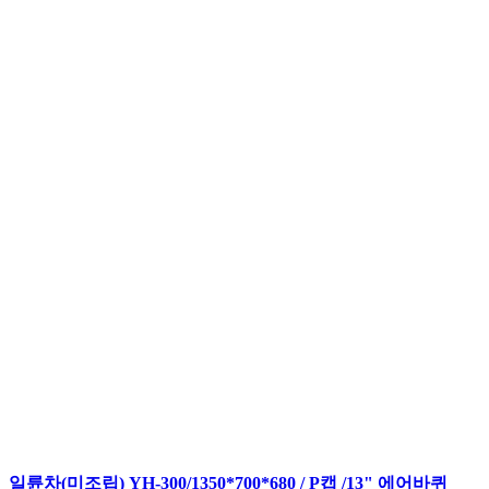
일륜차(미조립) YH-300/1350*700*680 / P캡 /13" 에어바퀴