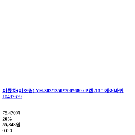
이륜차(미조립) YH-302/1350*700*680 / P캡 /13" 에어바퀴
10493679
75,470원
26%
55,848
원
0
0
0