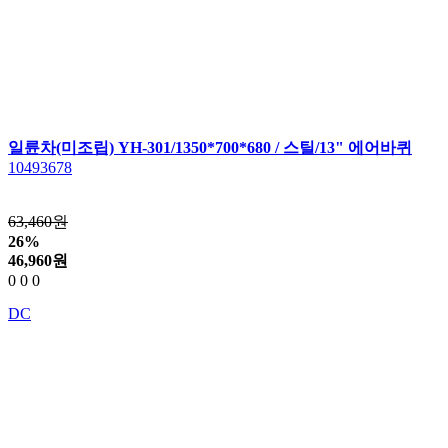
일륜차(미조립) YH-301/1350*700*680 / 스틸/13" 에어바퀴
10493678
63,460원
26%
46,960
원
0
0
0
DC