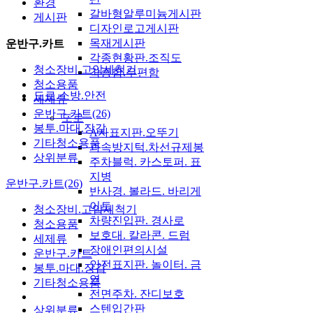
환경
갈바형알루미늄게시판
게시판
디자인로고게시판
목재게시판
운반구.카트
각종현황판.조직도
청소장비.고압세척기
각종함.우편함
청소용품
도로.소방.안전
세제류
운반구.카트(26)
도로
봉투.마대.장갑
A자표지판.오뚜기
기타청소용품
과속방지턱.차선규제봉
상위분류
주차블럭. 카스토퍼. 표
지병
운반구.카트(26)
반사경. 볼라드. 바리게
이트
청소장비.고압세척기
차량진입판. 경사로
청소용품
보호대. 칼라콘. 드럼
세제류
장애인편의시설
운반구.카트
안전표지판. 놀이터. 금
봉투.마대.장갑
연
기타청소용품
전면주차. 잔디보호
스텐입간판
상위분류