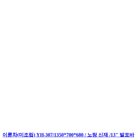
이륜차(미조립) YH-307/1350*700*680 / 노랑 신재 /13" 발포바