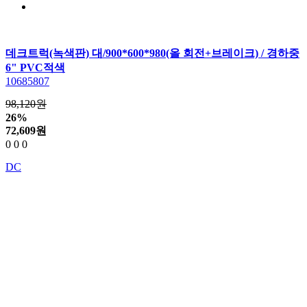
데크트럭(녹색판) 대/900*600*980(올 회전+브레이크) / 경하중
6" PVC적색
10685807
98,120원
26%
72,609
원
0
0
0
DC