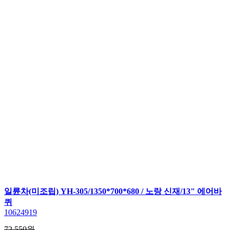
일륜차(미조립) YH-305/1350*700*680 / 노랑 신재/13" 에어바
퀴
10624919
72,550원