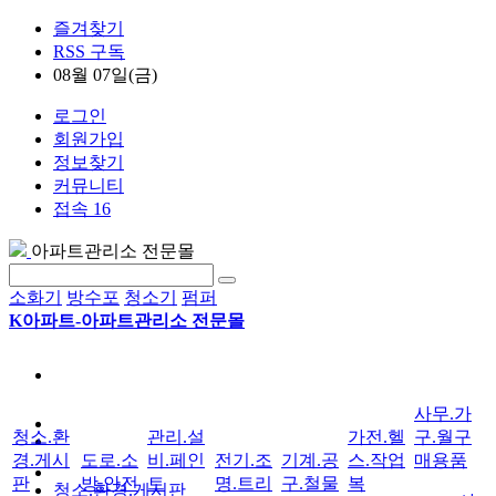
즐겨찾기
RSS 구독
08월 07일(금)
로그인
회원가입
정보찾기
커뮤니티
접속 16
아파트관리소 전문몰
소화기
방수포
청소기
펌퍼
K아파트-아파트관리소 전문몰
사무.가
청소.환
관리.설
가전.헬
구.월구
경.게시
도로.소
비.페인
전기.조
기계.공
스.작업
매용품
판
방.안전
트
명.트리
구.철물
복
청소.환경.게시판