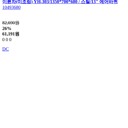
이륜차(미조립) YH-303/1350*700*680 / 스틸/13" 에어바퀴
10493680
82,690원
26%
61,191
원
0
0
0
DC