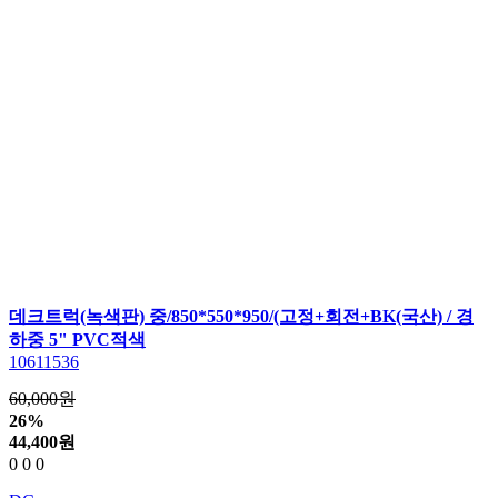
데크트럭(녹색판) 중/850*550*950/(고정+회전+BK(국산) / 경
하중 5" PVC적색
10611536
60,000원
26%
44,400
원
0
0
0