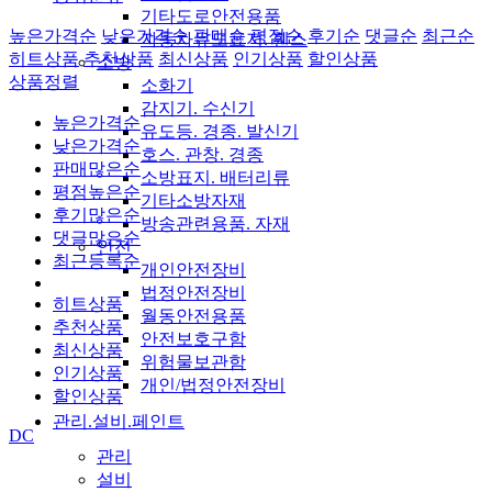
기타도로안전용품
높은가격순
낮은가격순
판매순
평점순
후기순
댓글순
최근순
자동차유도표지. 휀스
히트상품
추천상품
최신상품
인기상품
할인상품
소방
상품정렬
소화기
감지기. 수신기
높은가격순
유도등. 경종. 발신기
낮은가격순
호스. 관창. 경종
판매많은순
소방표지. 배터리류
평점높은순
기타소방자재
후기많은순
방송관련용품. 자재
댓글많은순
안전
최근등록순
개인안전장비
법정안전장비
히트상품
월동안전용품
추천상품
안전보호구함
최신상품
위험물보관함
인기상품
개인/법정안전장비
할인상품
관리.설비.페인트
DC
관리
설비