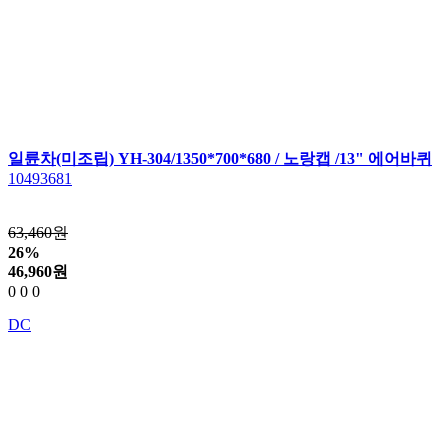
일륜차(미조립) YH-304/1350*700*680 / 노랑캡 /13" 에어바퀴
10493681
63,460원
26%
46,960
원
0
0
0
DC