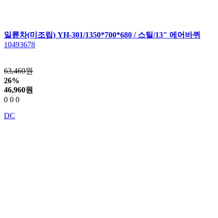
일륜차(미조립) YH-301/1350*700*680 / 스틸/13" 에어바퀴
10493678
63,460원
26%
46,960
원
0
0
0
DC