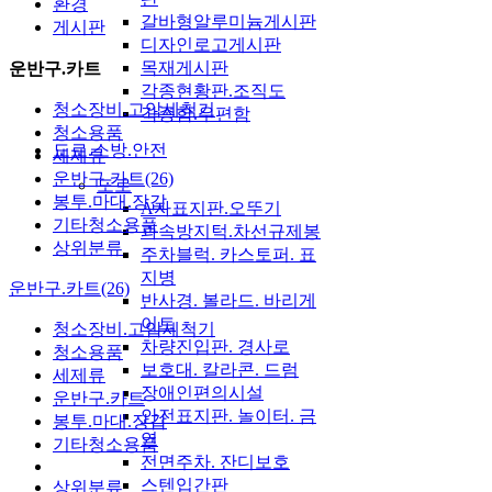
환경
갈바형알루미늄게시판
게시판
디자인로고게시판
목재게시판
운반구.카트
각종현황판.조직도
청소장비.고압세척기
각종함.우편함
청소용품
도로.소방.안전
세제류
운반구.카트(26)
도로
봉투.마대.장갑
A자표지판.오뚜기
기타청소용품
과속방지턱.차선규제봉
상위분류
주차블럭. 카스토퍼. 표
지병
운반구.카트(26)
반사경. 볼라드. 바리게
이트
청소장비.고압세척기
차량진입판. 경사로
청소용품
보호대. 칼라콘. 드럼
세제류
장애인편의시설
운반구.카트
안전표지판. 놀이터. 금
봉투.마대.장갑
연
기타청소용품
전면주차. 잔디보호
스텐입간판
상위분류