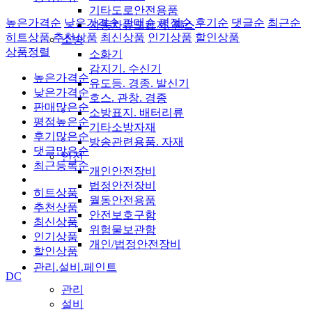
기타도로안전용품
높은가격순
낮은가격순
판매순
평점순
후기순
댓글순
최근순
자동차유도표지. 휀스
히트상품
추천상품
최신상품
인기상품
할인상품
소방
상품정렬
소화기
감지기. 수신기
높은가격순
유도등. 경종. 발신기
낮은가격순
호스. 관창. 경종
판매많은순
소방표지. 배터리류
평점높은순
기타소방자재
후기많은순
방송관련용품. 자재
댓글많은순
안전
최근등록순
개인안전장비
법정안전장비
히트상품
월동안전용품
추천상품
안전보호구함
최신상품
위험물보관함
인기상품
개인/법정안전장비
할인상품
관리.설비.페인트
DC
관리
설비