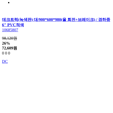
데크트럭(녹색판) 대/900*600*980(올 회전+브레이크) / 경하중
6" PVC적색
10685807
98,120원
26%
72,609
원
0
0
0
DC