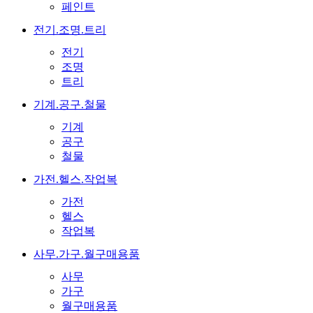
페인트
전기.조명.트리
전기
조명
트리
기계.공구.철물
기계
공구
철물
가전.헬스.작업복
가전
헬스
작업복
사무.가구.월구매용품
사무
가구
월구매용품