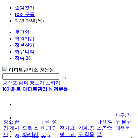
즐겨찾기
RSS 구독
08월 06일(목)
로그인
회원가입
정보찾기
커뮤니티
접속 20
아파트관리소 전문몰
방수포
펌퍼
청소기
소화기
K아파트-아파트관리소 전문몰
사무.가
청소.환
관리.설
가전.헬
구.월구
경.게시
도로.소
비.페인
전기.조
기계.공
스.작업
매용품
판
방.안전
트
명.트리
구.철물
복
청소.환경.게시판