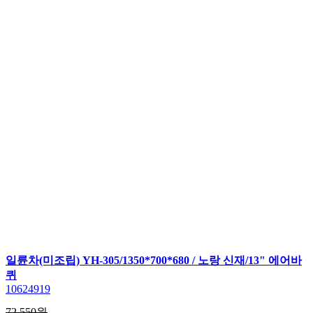
일륜차(미조립) YH-305/1350*700*680 / 노랑 신재/13" 에어바
퀴
10624919
72,550원