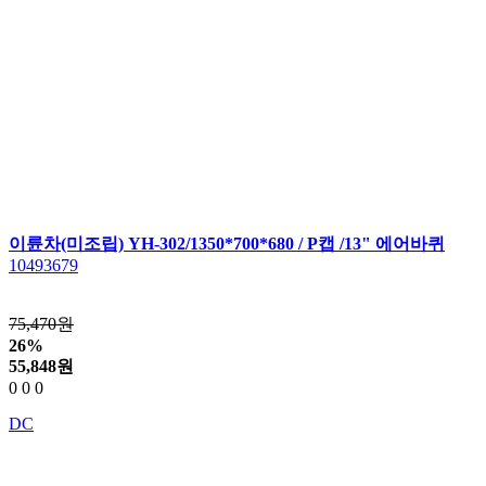
이륜차(미조립) YH-302/1350*700*680 / P캡 /13" 에어바퀴
10493679
75,470원
26%
55,848
원
0
0
0
DC