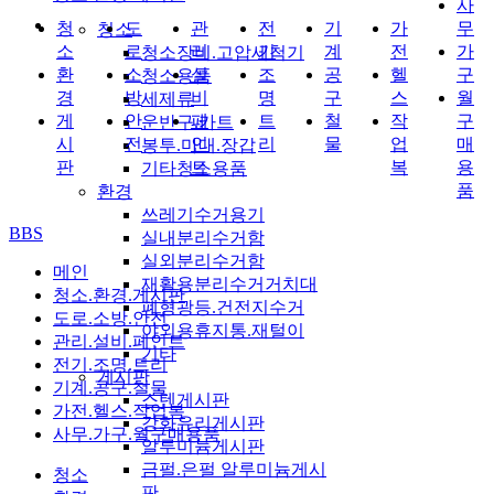
사
청
도
관
전
기
가
무
청소
소
로
리
기
계
전
가
청소장비.고압세척기
환
소
설
조
공
헬
구
청소용품
경
방
비
명
구
스
월
세제류
게
안
페
트
철
작
구
운반구.카트
시
전
인
리
물
업
매
봉투.마대.장갑
판
트
복
용
기타청소용품
품
환경
쓰레기수거용기
BBS
실내분리수거함
실외분리수거함
메인
재활용분리수거거치대
청소.환경.게시판
폐형광등.건전지수거
도로.소방.안전
야외용휴지통.재털이
관리.설비.페인트
기타
전기.조명.트리
게시판
기계.공구.철물
스텐게시판
가전.헬스.작업복
강화유리게시판
사무.가구.월구매용품
알루미늄게시판
금펄.은펄 알루미늄게시
청소
판