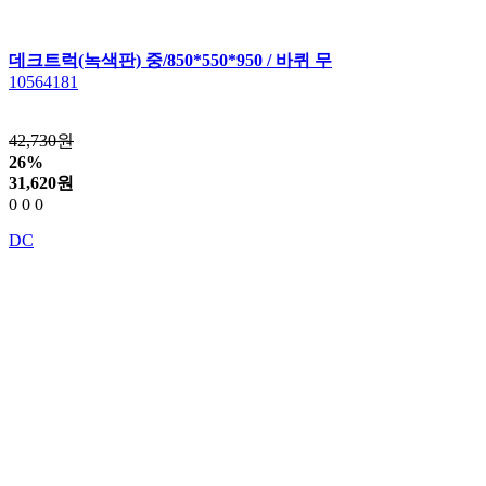
데크트럭(녹색판) 중/850*550*950 / 바퀴 무
10564181
42,730원
26%
31,620
원
0
0
0
DC