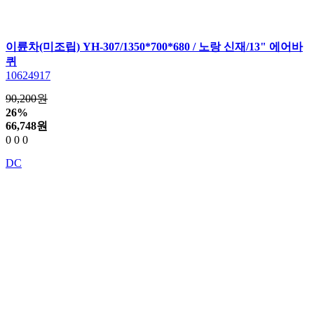
이륜차(미조립) YH-307/1350*700*680 / 노랑 신재/13" 에어바
퀴
10624917
90,200원
26%
66,748
원
0
0
0
DC