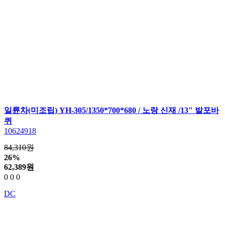
일륜차(미조립) YH-305/1350*700*680 / 노랑 신재 /13" 발포바
퀴
10624918
84,310원
26%
62,389
원
0
0
0
DC