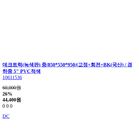
데크트럭(녹색판) 중/850*550*950/(고정+회전+BK(국산) / 경
하중 5" PVC적색
10611536
60,000원
26%
44,400
원
0
0
0
DC