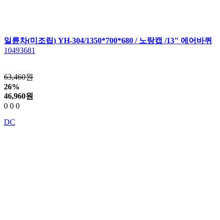
일륜차(미조립) YH-304/1350*700*680 / 노랑캡 /13" 에어바퀴
10493681
63,460원
26%
46,960
원
0
0
0
DC