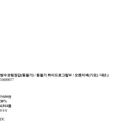
방수코팅장갑(동절기) / 동절기 하이드로그립W / 오렌지색(기모) / 대(L)
10689077
7,020원
30%
4,914
원
0
0
0
DC