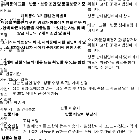
재화등의 교환ㆍ반품ㆍ보증 조건 및 품질보증 기준
위원회 고시) 및 관계법령에 따
설비
릅니다.
페인트
재화등의 A/S 관련 전화번호
상품 상세설명페이지 참고
전기.조명.트리
대금을 환불받기 위한 방법과 환불이 지연될 경우 지
배송ㆍ교환ㆍ반품 상세설명페
연에 따른 배상금을 지급받을 수 있다는 사실 및 배
전기
이지 참고
상금 지급의 구체적 조건 및 절차
조명
소비자분쟁해결기준(공정거래
트리
소비자피해보상의 처리, 재화등에 대한 불만처리 및
위원회 고시) 및 관계법령에 따
소비자와 사업자 사이의 분쟁처리에 관한 사항
기계.공구.철물
릅니다.
상품 상세설명페이지 및 페이지
기계
거래에 관한 약관의 내용 또는 확인할 수 있는 방법
하단의 이용약관 링크를 통해
공구
확인할 수 있습니다.
철물
02.
반품기한
가전.헬스.작업복
단순 변심인 경우 :
상품 수령 후 7일 이내
신청
상품 불량/오배송인 경우 : 상품 수령 후 3개월 이내, 혹은 그 사실을 알게 된 이
가전
후 30일 이내 반품 신청 가능
헬스
작업복
03.
반품 배송비
반품 배송비
사무.가구.월구매용품
반품사유
반품 배송비 부담자
사무
고객 부담
가구
단순변심
최초 배송비를 포함해 왕복 배송비가 발생합니다. 또, 도서/산간지역이
월구매용품
거나 설치 상품을 반품하는 경우에는 배송비가 추가될 수 있습니다.
상품의 불량