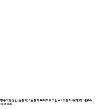
방수코팅장갑(동절기) / 동절기 하이드로그립W / 오렌지색(기모) / 중(M)
10689078