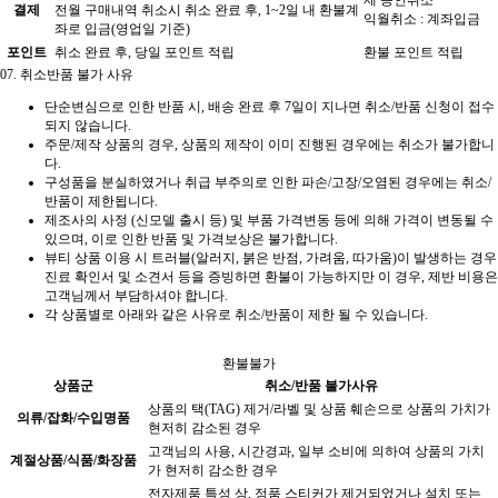
제 승인취소
결제
전월 구매내역 취소시 취소 완료 후, 1~2일 내 환불계
익월취소 : 계좌입금
좌로 입금(영업일 기준)
포인트
취소 완료 후, 당일 포인트 적립
환불 포인트 적립
07.
취소반품 불가 사유
단순변심으로 인한 반품 시, 배송 완료 후 7일이 지나면 취소/반품 신청이 접수
되지 않습니다.
주문/제작 상품의 경우, 상품의 제작이 이미 진행된 경우에는 취소가 불가합니
다.
구성품을 분실하였거나 취급 부주의로 인한 파손/고장/오염된 경우에는 취소/
반품이 제한됩니다.
제조사의 사정 (신모델 출시 등) 및 부품 가격변동 등에 의해 가격이 변동될 수
있으며, 이로 인한 반품 및 가격보상은 불가합니다.
뷰티 상품 이용 시 트러블(알러지, 붉은 반점, 가려움, 따가움)이 발생하는 경우
진료 확인서 및 소견서 등을 증빙하면 환불이 가능하지만 이 경우, 제반 비용은
고객님께서 부담하셔야 합니다.
각 상품별로 아래와 같은 사유로 취소/반품이 제한 될 수 있습니다.
환불불가
상품군
취소/반품 불가사유
상품의 택(TAG) 제거/라벨 및 상품 훼손으로 상품의 가치가
의류/잡화/수입명품
현저히 감소된 경우
고객님의 사용, 시간경과, 일부 소비에 의하여 상품의 가치
계절상품/식품/화장품
가 현저히 감소한 경우
전자제품 특성 상, 정품 스티커가 제거되었거나 설치 또는