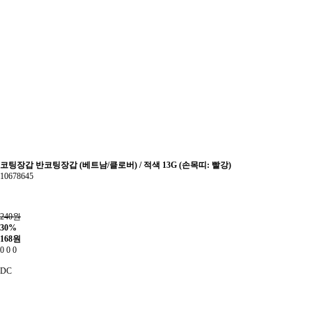
코팅장갑 반코팅장갑 (베트남/클로버) / 적색 13G (손목띠: 빨강)
10678645
240원
30%
168
원
0
0
0
DC