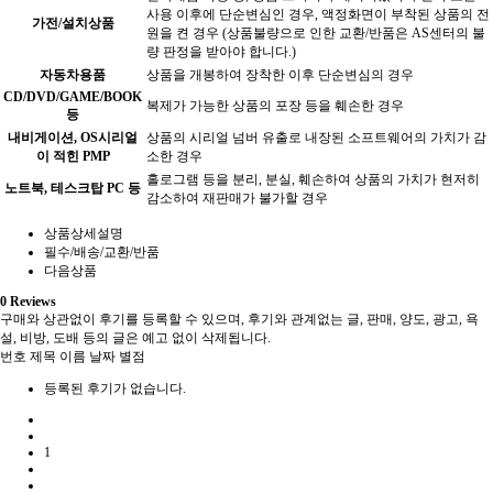
사용 이후에 단순변심인 경우, 액정화면이 부착된 상품의 전
가전/설치상품
원을 켠 경우 (상품불량으로 인한 교환/반품은 AS센터의 불
량 판정을 받아야 합니다.)
자동차용품
상품을 개봉하여 장착한 이후 단순변심의 경우
CD/DVD/GAME/BOOK
복제가 가능한 상품의 포장 등을 훼손한 경우
등
내비게이션, OS시리얼
상품의 시리얼 넘버 유출로 내장된 소프트웨어의 가치가 감
이 적힌 PMP
소한 경우
홀로그램 등을 분리, 분실, 훼손하여 상품의 가치가 현저히
노트북, 테스크탑 PC 등
감소하여 재판매가 불가할 경우
상품상세설명
필수/배송/교환/반품
다음상품
0
Reviews
구매와 상관없이 후기를 등록할 수 있으며, 후기와 관계없는 글, 판매, 양도, 광고, 욕
설, 비방, 도배 등의 글은 예고 없이 삭제됩니다.
번호
제목
이름
날짜
별점
등록된 후기가 없습니다.
1