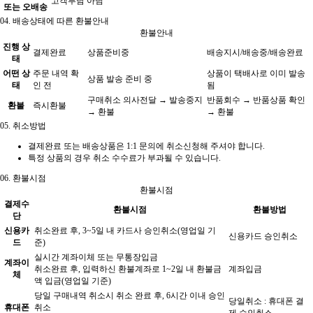
고객부담 아님
또는 오배송
04.
배송상태에 따른 환불안내
환불안내
진행 상
결제완료
상품준비중
배송지시/배송중/배송완료
태
어떤 상
주문 내역 확
상품이 택배사로 이미 발송
상품 발송 준비 중
태
인 전
됨
구매취소 의사전달 → 발송중지
반품회수 → 반품상품 확인
환불
즉시환불
→ 환불
→ 환불
05.
취소방법
결제완료 또는 배송상품은 1:1 문의에 취소신청해 주셔야 합니다.
특정 상품의 경우 취소 수수료가 부과될 수 있습니다.
06.
환불시점
환불시점
결제수
환불시점
환불방법
단
신용카
취소완료 후, 3~5일 내 카드사 승인취소(영업일 기
신용카드 승인취소
드
준)
실시간 계좌이체 또는 무통장입금
계좌이
취소완료 후, 입력하신 환불계좌로 1~2일 내 환불금
계좌입금
체
액 입금(영업일 기준)
당일 구매내역 취소시 취소 완료 후, 6시간 이내 승인
당일취소 : 휴대폰 결
휴대폰
취소