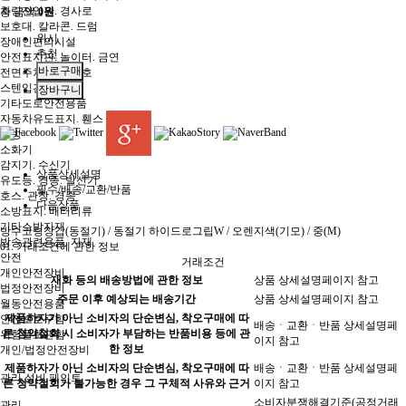
차량진입판. 경사로
총 금액
0원
보호대. 칼라콘. 드럼
위시
장애인편의시설
추천
안전표지판. 놀이터. 금연
전면주차. 잔디보호
스텐입간판
기타도로안전용품
자동차유도표지. 휀스
소방
소화기
감지기. 수신기
상품상세설명
유도등. 경종. 발신기
필수/배송/교환/반품
호스. 관창. 경종
다음상품
소방표지. 배터리류
기타소방자재
방수코팅장갑(동절기) / 동절기 하이드로그립W / 오렌지색(기모) / 중(M)
방송관련용품. 자재
01.
거래조건에 관한 정보
안전
거래조건
개인안전장비
재화 등의 배송방법에 관한 정보
상품 상세설명페이지 참고
법정안전장비
주문 이후 예상되는 배송기간
상품 상세설명페이지 참고
월동안전용품
제품하자가 아닌 소비자의 단순변심, 착오구매에 따
안전보호구함
배송ㆍ교환ㆍ반품 상세설명페
른 청약철회 시 소비자가 부담하는 반품비용 등에 관
위험물보관함
이지 참고
한 정보
개인/법정안전장비
제품하자가 아닌 소비자의 단순변심, 착오구매에 따
배송ㆍ교환ㆍ반품 상세설명페
관리.설비.페인트
른 청약철회가 불가능한 경우 그 구체적 사유와 근거
이지 참고
소비자분쟁해결기준(공정거래
관리