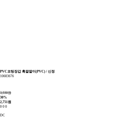
PVC코팅장갑 흑깔깔이(PVC) / 신정
10683676
3,930원
30%
2,751
원
0
0
0
DC