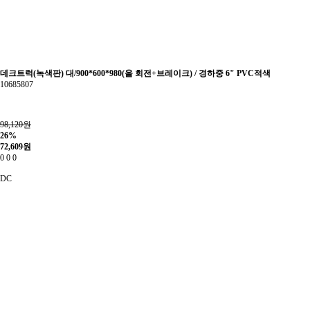
데크트럭(녹색판) 대/900*600*980(올 회전+브레이크) / 경하중 6" PVC적색
10685807
98,120원
26%
72,609
원
0
0
0
DC