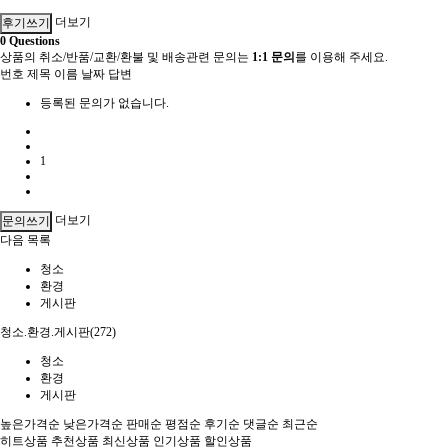
더보기
후기쓰기
0
Questions
상품의 취소/반품/교환/환불 및 배송관련 문의는
1:1 문의
를 이용해 주세요.
번호
제목
이름
날짜
답변
등록된 문의가 없습니다.
1
더보기
문의쓰기
다음
목록
청소
환경
게시판
청소.환경.게시판(272)
청소
환경
게시판
높은가격순
낮은가격순
판매순
평점순
후기순
댓글순
최근순
히트상품
추천상품
최신상품
인기상품
할인상품