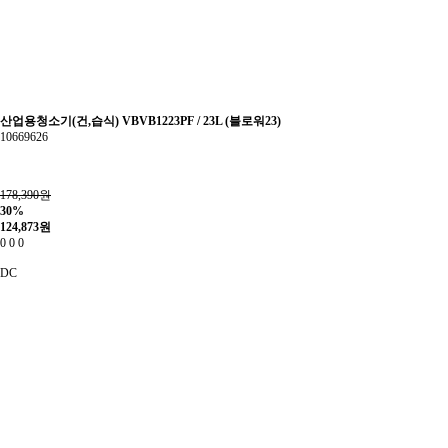
산업용청소기(건,습식) VBVB1223PF / 23L (블로워23)
10669626
178,390원
30%
124,873
원
0
0
0
DC