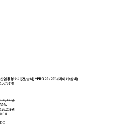
산업용청소기(건,습식) *PRO 20 / 20L (메이커:샵백)
10673178
180,360원
30%
126,252
원
0
0
0
DC