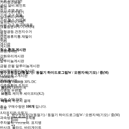
도로.소방.안전
기타청소용품
관리.설비.페인트
환경
전기.조명.트리
쓰레기수거용기
기계.공구.철물
실내분리수거함
가전.헬스.작업복
실외분리수거함
사무.가구.월구매용품
재활용분리수거거치대
1
폐형광등.건전지수거
청소
야외용휴지통.재털이
환경
기타
게시판
게시판
청소.환경.게시판
스텐게시판
강화유리게시판
DC
알루미늄게시판
금펄.은펄 알루미늄게시판
갈바형알루미늄게시판
방수코팅장갑(동절기) / 동절기 하이드로그립W / 오렌지색(기모) / 중(M)
디자인로고게시판
10689078
목재게시판
4,914원
7,020원
30% DC
각종현황판.조직도
원산지
대한민국
각종함.우편함
브랜드
케이투 세이프티(K2)
도로.소방.안전
배송비
주문시 결제
최소 구매수량은
100개
입니다.
도로
A자표지판.오뚜기
방수코팅장갑(동절기) / 동절기 하이드로그립W / 오렌지색(기모) / 중(M)
과속방지턱.차선규제봉
주차블럭. 카스토퍼. 표지병
반사경. 볼라드. 바리게이트