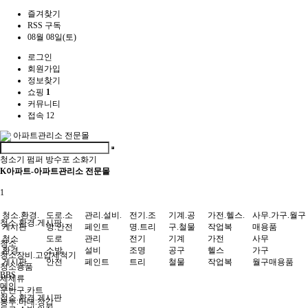
즐겨찾기
RSS 구독
08월 08일(토)
로그인
회원가입
정보찾기
쇼핑
1
커뮤니티
접속 12
아파트관리소 전문몰
청소기
펌퍼
방수포
소화기
K아파트-아파트관리소 전문몰
1
청소.환경.
도로.소
관리.설비.
전기.조
기계.공
가전.헬스.
사무.가구.월구
청소.환경.게시판
게시판
방.안전
페인트
명.트리
구.철물
작업복
매용품
청소
도로
관리
전기
기계
가전
사무
청소
환경
소방
설비
조명
공구
헬스
가구
청소장비.고압세척기
게시판
안전
페인트
트리
철물
작업복
월구매용품
청소용품
BBS
세제류
메인
운반구.카트
청소.환경.게시판
봉투.마대.장갑