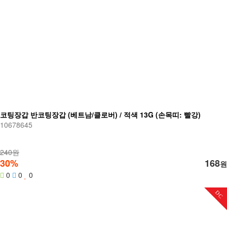
코팅장갑 반코팅장갑 (베트남/클로버) / 적색 13G (손목띠: 빨강)
10678645
240원
30%
168
원
0
0
0
DC