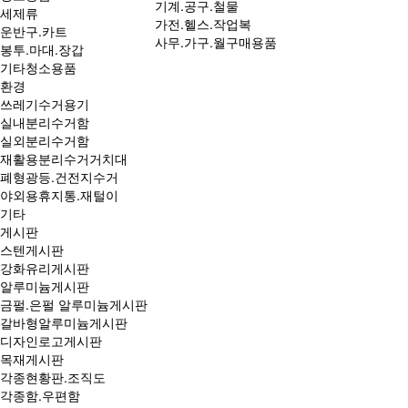
기계.공구.철물
세제류
가전.헬스.작업복
운반구.카트
사무.가구.월구매용품
봉투.마대.장갑
기타청소용품
환경
쓰레기수거용기
실내분리수거함
실외분리수거함
재활용분리수거거치대
폐형광등.건전지수거
야외용휴지통.재털이
기타
게시판
스텐게시판
강화유리게시판
알루미늄게시판
금펄.은펄 알루미늄게시판
갈바형알루미늄게시판
디자인로고게시판
목재게시판
각종현황판.조직도
각종함.우편함