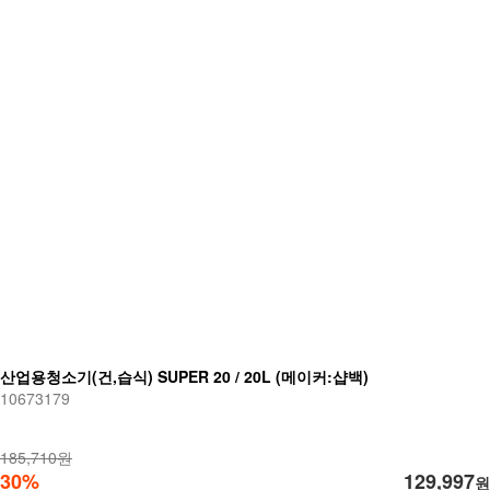
산업용청소기(건,습식) SUPER 20 / 20L (메이커:샵백)
10673179
185,710원
30%
129,997
원