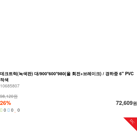
데크트럭(녹색판) 대/900*600*980(올 회전+브레이크) / 경하중 6" PVC
적색
10685807
98,120원
26%
72,609
원
0
0
0
DC