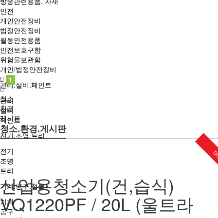
방송관련용품. 자재
안전
개인안전장비
법정안전장비
월동안전용품
안전보호구함
위험물보관함
개인/법정안전장비
1
관리.설비.페인트
청소
관리
환경
설비
게시판
페인트
청소.환경.게시판
전기.조명.트리
전기
D
조명
트리
산업용청소기(건,습식)
기계.공구.철물
VQ1220PF / 20L (울트라
기계
공구