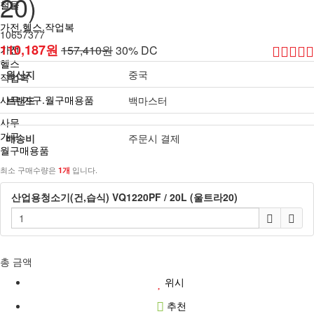
20)
철물
가전.헬스.작업복
10657377
110,187원
가전
157,410원
30% DC
헬스
원산지
중국
작업복
사무.가구.월구매용품
브랜드
백마스터
사무
가구
배송비
주문시 결제
월구매용품
최소 구매수량은
입니다.
1개
산업용청소기(건,습식) VQ1220PF / 20L (울트라20)
총 금액
위시
추천