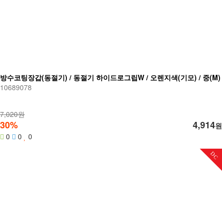
방수코팅장갑(동절기) / 동절기 하이드로그립W / 오렌지색(기모) / 중(M)
10689078
7,020원
30%
4,914
원
0
0
0
DC