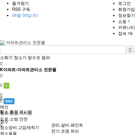
즐겨찾기
로그인
RSS 구독
회원가입
08월 08일(토)
정보찾기
쇼핑
1
커뮤니티
접속 16
아파트관리소 전문몰
소화기
청소기
방수포
펌퍼
K아파트-아파트관리소 전문몰
1
BBS
메인
청소.환경.게시판
청소.환경.게시판
도로.소방.안전
청소
관리.설비.페인트
청소장비.고압세척기
전기.조명.트리
청소용품