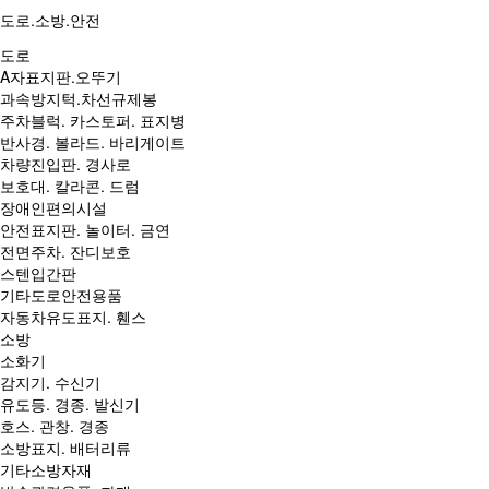
도로.소방.안전
도로
A자표지판.오뚜기
과속방지턱.차선규제봉
주차블럭. 카스토퍼. 표지병
반사경. 볼라드. 바리게이트
차량진입판. 경사로
보호대. 칼라콘. 드럼
장애인편의시설
안전표지판. 놀이터. 금연
전면주차. 잔디보호
스텐입간판
기타도로안전용품
자동차유도표지. 휀스
소방
소화기
감지기. 수신기
유도등. 경종. 발신기
호스. 관창. 경종
소방표지. 배터리류
기타소방자재