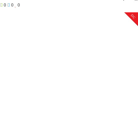
0
0
0
DC