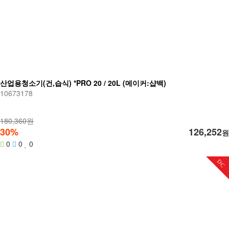
산업용청소기(건,습식) *PRO 20 / 20L (메이커:샵백)
10673178
180,360원
30%
126,252
원
0
0
0
DC