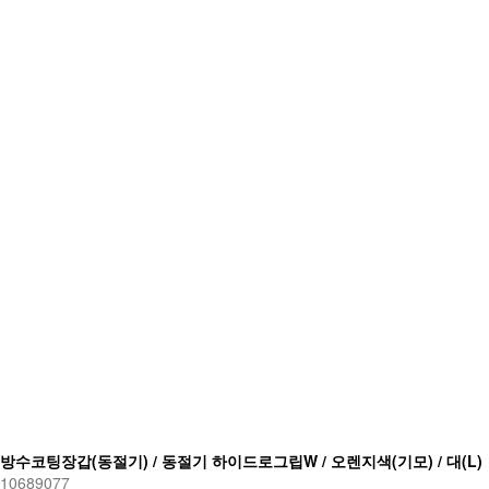
방수코팅장갑(동절기) / 동절기 하이드로그립W / 오렌지색(기모) / 대(L)
10689077