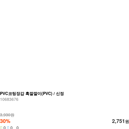
PVC코팅장갑 흑깔깔이(PVC) / 신정
10683676
3,930원
30%
2,751
원
0
0
0