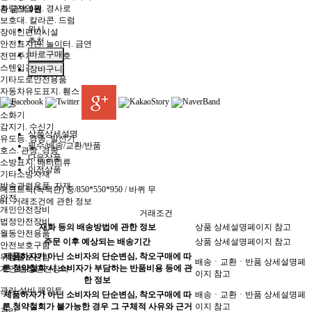
차량진입판. 경사로
총 금액
0원
보호대. 칼라콘. 드럼
위시
장애인편의시설
추천
안전표지판. 놀이터. 금연
전면주차. 잔디보호
스텐입간판
기타도로안전용품
자동차유도표지. 휀스
소방
소화기
감지기. 수신기
상품상세설명
유도등. 경종. 발신기
필수/배송/교환/반품
호스. 관창. 경종
다음상품
소방표지. 배터리류
이전상품
기타소방자재
방송관련용품. 자재
데크트럭(녹색판) 중/850*550*950 / 바퀴 무
안전
01.
거래조건에 관한 정보
개인안전장비
거래조건
법정안전장비
재화 등의 배송방법에 관한 정보
상품 상세설명페이지 참고
월동안전용품
주문 이후 예상되는 배송기간
상품 상세설명페이지 참고
안전보호구함
제품하자가 아닌 소비자의 단순변심, 착오구매에 따
위험물보관함
배송ㆍ교환ㆍ반품 상세설명페
른 청약철회 시 소비자가 부담하는 반품비용 등에 관
개인/법정안전장비
이지 참고
한 정보
관리.설비.페인트
제품하자가 아닌 소비자의 단순변심, 착오구매에 따
배송ㆍ교환ㆍ반품 상세설명페
른 청약철회가 불가능한 경우 그 구체적 사유와 근거
이지 참고
관리