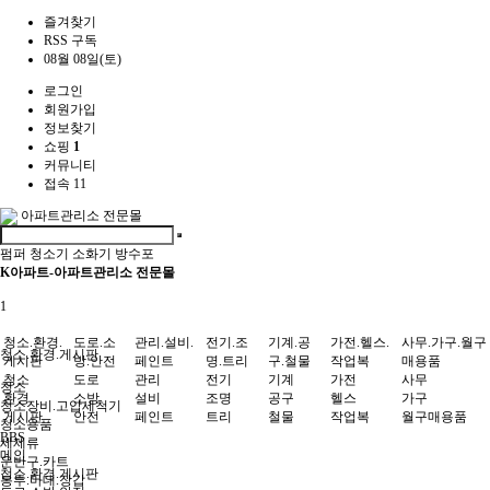
즐겨찾기
RSS 구독
08월 08일(토)
로그인
회원가입
정보찾기
쇼핑
1
커뮤니티
접속 11
아파트관리소 전문몰
펌퍼
청소기
소화기
방수포
K아파트-아파트관리소 전문몰
1
청소.환경.
도로.소
관리.설비.
전기.조
기계.공
가전.헬스.
사무.가구.월구
청소.환경.게시판
게시판
방.안전
페인트
명.트리
구.철물
작업복
매용품
청소
도로
관리
전기
기계
가전
사무
청소
환경
소방
설비
조명
공구
헬스
가구
청소장비.고압세척기
게시판
안전
페인트
트리
철물
작업복
월구매용품
청소용품
BBS
세제류
메인
운반구.카트
청소.환경.게시판
봉투.마대.장갑