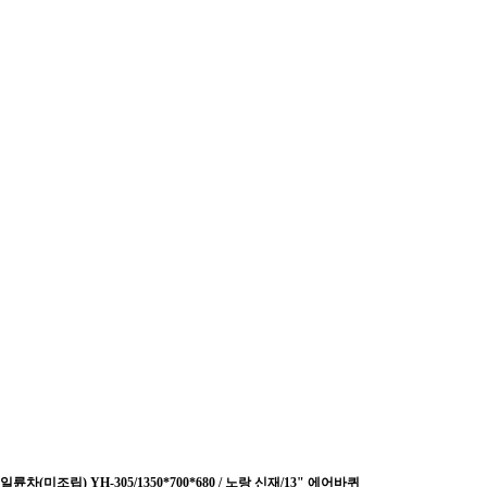
일륜차(미조립) YH-305/1350*700*680 / 노랑 신재/13" 에어바퀴