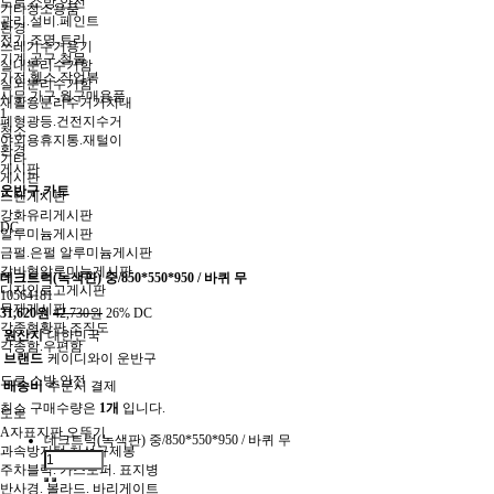
도로.소방.안전
기타청소용품
관리.설비.페인트
환경
전기.조명.트리
쓰레기수거용기
기계.공구.철물
실내분리수거함
가전.헬스.작업복
실외분리수거함
사무.가구.월구매용품
재활용분리수거거치대
1
폐형광등.건전지수거
청소
야외용휴지통.재털이
환경
기타
게시판
게시판
운반구.카트
스텐게시판
강화유리게시판
DC
알루미늄게시판
금펄.은펄 알루미늄게시판
갈바형알루미늄게시판
데크트럭(녹색판) 중/850*550*950 / 바퀴 무
디자인로고게시판
10564181
목재게시판
31,620원
42,730원
26% DC
각종현황판.조직도
원산지
대한민국
각종함.우편함
브랜드
케이디와이 운반구
도로.소방.안전
배송비
주문시 결제
최소 구매수량은
1개
입니다.
도로
A자표지판.오뚜기
데크트럭(녹색판) 중/850*550*950 / 바퀴 무
과속방지턱.차선규제봉
주차블럭. 카스토퍼. 표지병
반사경. 볼라드. 바리게이트