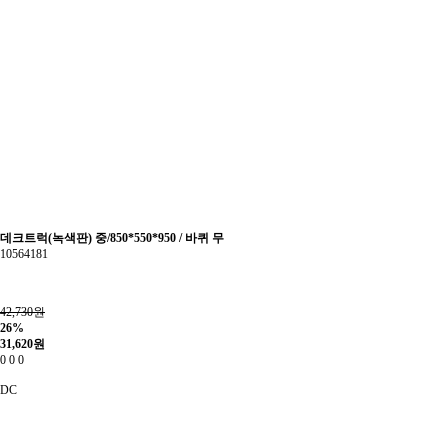
데크트럭(녹색판) 중/850*550*950 / 바퀴 무
10564181
42,730원
26%
31,620
원
0
0
0
DC