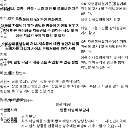
소비자분쟁해결기준(공정거래
설비
재화등의 교환ㆍ반품ㆍ보증 조건 및 품질보증 기준
위원회 고시) 및 관계법령에 따
페인트
릅니다.
전기.조명.트리
재화등의 A/S 관련 전화번호
상품 상세설명페이지 참고
대금을 환불받기 위한 방법과 환불이 지연될 경우 지
전기
배송ㆍ교환ㆍ반품 상세설명페
연에 따른 배상금을 지급받을 수 있다는 사실 및 배
조명
이지 참고
상금 지급의 구체적 조건 및 절차
트리
소비자분쟁해결기준(공정거래
소비자피해보상의 처리, 재화등에 대한 불만처리 및
기계.공구.철물
위원회 고시) 및 관계법령에 따
소비자와 사업자 사이의 분쟁처리에 관한 사항
릅니다.
기계
상품 상세설명페이지 및 페이지
공구
거래에 관한 약관의 내용 또는 확인할 수 있는 방법
하단의 이용약관 링크를 통해
철물
확인할 수 있습니다.
02.
반품기한
가전.헬스.작업복
단순 변심인 경우 :
상품 수령 후 7일 이내
신청
가전
상품 불량/오배송인 경우 : 상품 수령 후 3개월 이내, 혹은 그 사실을 알게 된 이
헬스
후 30일 이내 반품 신청 가능
작업복
03.
반품 배송비
사무.가구.월구매용품
반품 배송비
사무
반품사유
반품 배송비 부담자
가구
고객 부담
월구매용품
단순변심
최초 배송비를 포함해 왕복 배송비가 발생합니다. 또, 도서/산간지역이
거나 설치 상품을 반품하는 경우에는 배송비가 추가될 수 있습니다.