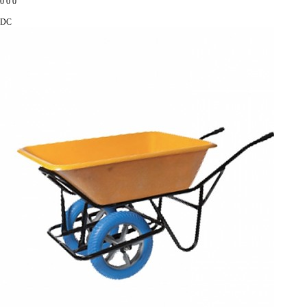
0
0
0
DC