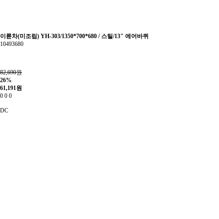
이륜차(미조립) YH-303/1350*700*680 / 스틸/13" 에어바퀴
10493680
82,690원
26%
61,191
원
0
0
0
DC