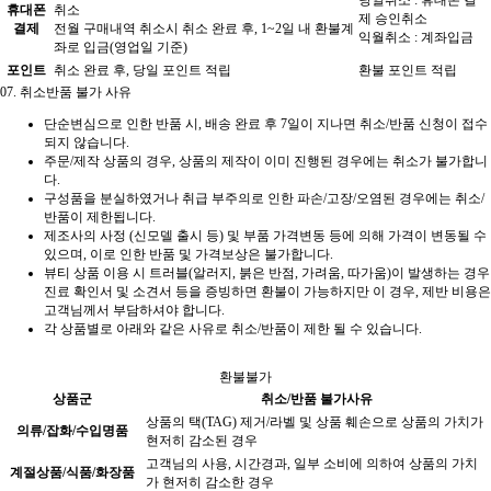
당일취소 : 휴대폰 결
휴대폰
취소
제 승인취소
결제
전월 구매내역 취소시 취소 완료 후, 1~2일 내 환불계
익월취소 : 계좌입금
좌로 입금(영업일 기준)
포인트
취소 완료 후, 당일 포인트 적립
환불 포인트 적립
07.
취소반품 불가 사유
단순변심으로 인한 반품 시, 배송 완료 후 7일이 지나면 취소/반품 신청이 접수
되지 않습니다.
주문/제작 상품의 경우, 상품의 제작이 이미 진행된 경우에는 취소가 불가합니
다.
구성품을 분실하였거나 취급 부주의로 인한 파손/고장/오염된 경우에는 취소/
반품이 제한됩니다.
제조사의 사정 (신모델 출시 등) 및 부품 가격변동 등에 의해 가격이 변동될 수
있으며, 이로 인한 반품 및 가격보상은 불가합니다.
뷰티 상품 이용 시 트러블(알러지, 붉은 반점, 가려움, 따가움)이 발생하는 경우
진료 확인서 및 소견서 등을 증빙하면 환불이 가능하지만 이 경우, 제반 비용은
고객님께서 부담하셔야 합니다.
각 상품별로 아래와 같은 사유로 취소/반품이 제한 될 수 있습니다.
환불불가
상품군
취소/반품 불가사유
상품의 택(TAG) 제거/라벨 및 상품 훼손으로 상품의 가치가
의류/잡화/수입명품
현저히 감소된 경우
고객님의 사용, 시간경과, 일부 소비에 의하여 상품의 가치
계절상품/식품/화장품
가 현저히 감소한 경우