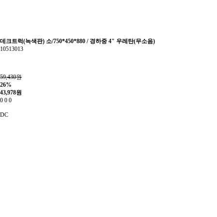
데크트럭(녹색판) 소/750*450*880 / 경하중 4" 우레탄(무소음)
10513013
59,430원
26%
43,978
원
0
0
0
DC