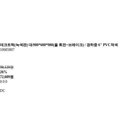
데크트럭(녹색판) 대/900*600*980(올 회전+브레이크) / 경하중 6" PVC적색
10685807
98,120원
26%
72,609
원
0
0
0
DC