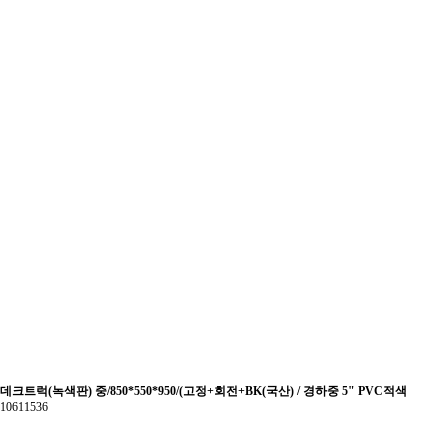
데크트럭(녹색판) 중/850*550*950/(고정+회전+BK(국산) / 경하중 5" PVC적색
10611536