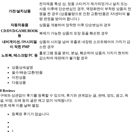
전자제품 특성 상, 정품 스티커가 제거되었거나 설치 또는
사용 이후에 단순변심인 경우, 액정화면이 부착된 상품의 전
가전/설치상품
원을 켠 경우 (상품불량으로 인한 교환/반품은 AS센터의 불
량 판정을 받아야 합니다.)
자동차용품
상품을 개봉하여 장착한 이후 단순변심의 경우
CD/DVD/GAME/BOOK
복제가 가능한 상품의 포장 등을 훼손한 경우
등
내비게이션, OS시리얼
상품의 시리얼 넘버 유출로 내장된 소프트웨어의 가치가 감
이 적힌 PMP
소한 경우
홀로그램 등을 분리, 분실, 훼손하여 상품의 가치가 현저히
노트북, 테스크탑 PC 등
감소하여 재판매가 불가할 경우
상품상세설명
필수/배송/교환/반품
이전상품
다음상품
0
Reviews
구매와 상관없이 후기를 등록할 수 있으며, 후기와 관계없는 글, 판매, 양도, 광고, 욕
설, 비방, 도배 등의 글은 예고 없이 삭제됩니다.
번호
제목
이름
날짜
별점
등록된 후기가 없습니다.
1