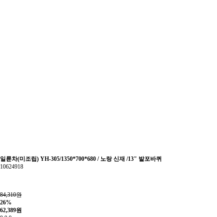
일륜차(미조립) YH-305/1350*700*680 / 노랑 신재 /13" 발포바퀴
10624918
84,310원
26%
62,389
원