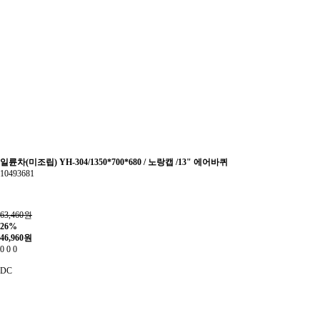
일륜차(미조립) YH-304/1350*700*680 / 노랑캡 /13" 에어바퀴
10493681
63,460원
26%
46,960
원
0
0
0
DC