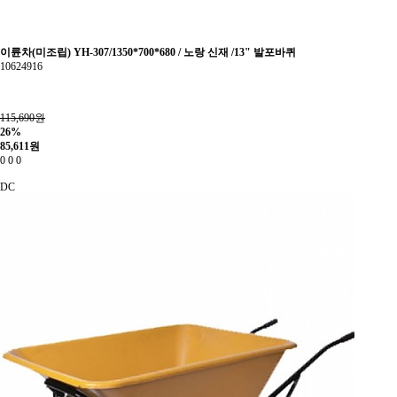
이륜차(미조립) YH-307/1350*700*680 / 노랑 신재 /13" 발포바퀴
10624916
115,690원
26%
85,611
원
0
0
0
DC