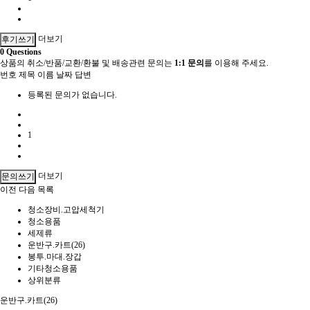
더보기
후기쓰기
0
Questions
상품의 취소/반품/교환/환불 및 배송관련 문의는
1:1 문의
를 이용해 주세요.
번호
제목
이름
날짜
답변
등록된 문의가 없습니다.
1
더보기
문의쓰기
이전
다음
목록
청소장비.고압세척기
청소용품
세제류
운반구.카트(26)
봉투.마대.장갑
기타청소용품
상위분류
운반구.카트(26)