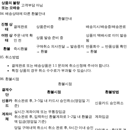
상품의 불량
고객부담 아님
또는 오배송
04.
배송상태에 따른 환불안내
환불안내
진행 상
결제완료
상품준비중
배송지시/배송중/배송완료
태
어떤 상
주문 내역 확
상품이 택배사로 이미 발송
상품 발송 준비 중
태
인 전
됨
구매취소 의사전달 → 발송중지
반품회수 → 반품상품 확인
환불
즉시환불
→ 환불
→ 환불
05.
취소방법
결제완료 또는 배송상품은 1:1 문의에 취소신청해 주셔야 합니다.
특정 상품의 경우 취소 수수료가 부과될 수 있습니다.
06.
환불시점
환불시점
결제수
환불시점
환불방법
단
신용카
취소완료 후, 3~5일 내 카드사 승인취소(영업일 기
신용카드 승인취소
드
준)
실시간 계좌이체 또는 무통장입금
계좌이
취소완료 후, 입력하신 환불계좌로 1~2일 내 환불금
계좌입금
체
액 입금(영업일 기준)
당일 구매내역 취소시 취소 완료 후, 6시간 이내 승인