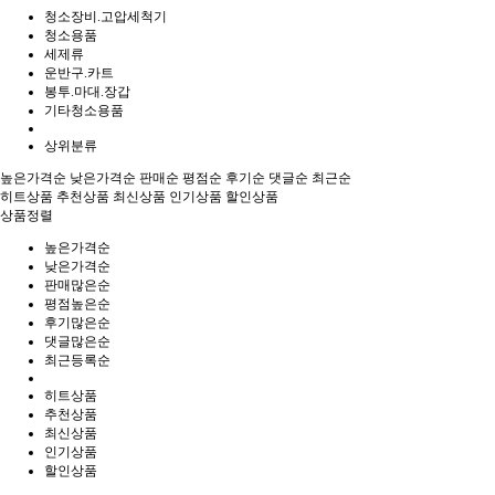
청소장비.고압세척기
청소용품
세제류
운반구.카트
봉투.마대.장갑
기타청소용품
상위분류
높은가격순
낮은가격순
판매순
평점순
후기순
댓글순
최근순
히트상품
추천상품
최신상품
인기상품
할인상품
상품정렬
높은가격순
낮은가격순
판매많은순
평점높은순
후기많은순
댓글많은순
최근등록순
히트상품
추천상품
최신상품
인기상품
할인상품