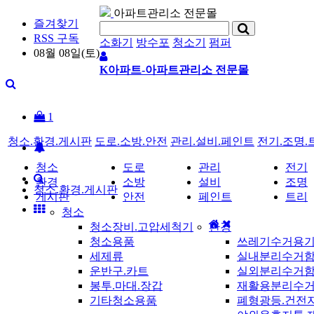
아파트관리소 전문몰
즐겨찾기
RSS 구독
소화기
방수포
청소기
펌퍼
08월 08일(토)
K아파트-아파트관리소 전문몰
1
청소.환경.게시판
도로.소방.안전
관리.설비.페인트
전기.조명.
청소
도로
관리
전기
환경
소방
설비
조명
청소.환경.게시판
게시판
안전
페인트
트리
청소
청소장비.고압세척기
환경
청소용품
쓰레기수거용
세제류
실내분리수거
운반구.카트
실외분리수거
봉투.마대.장갑
재활용분리수
기타청소용품
폐형광등.건전