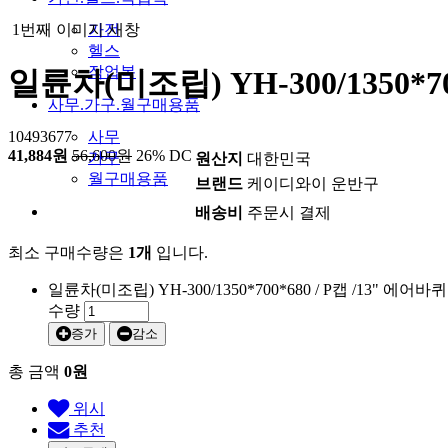
1번째 이미지 새창
가전
헬스
작업복
일륜차(미조립) YH-300/1350*70
사무.가구.월구매용품
10493677
사무
41,884원
56,600원
26% DC
가구
원산지
대한민국
월구매용품
브랜드
케이디와이 운반구
배송비
주문시 결제
최소 구매수량은
1개
입니다.
일륜차(미조립) YH-300/1350*700*680 / P캡 /13" 에어바퀴
수량
증가
감소
총 금액
0원
위시
추천