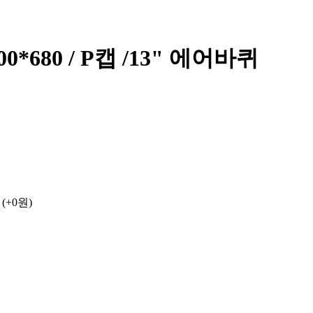
0*680 / P캡 /13" 에어바퀴
(+0원)