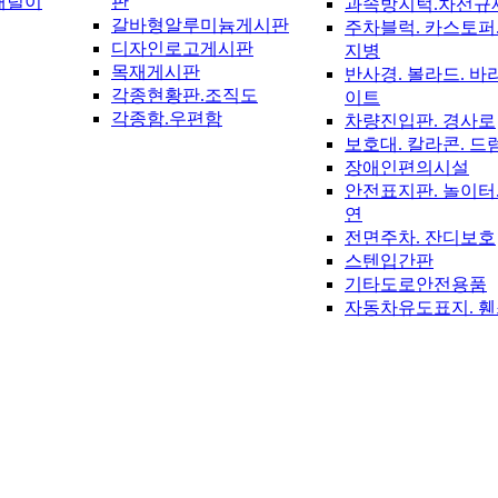
재털이
판
과속방지턱.차선규
갈바형알루미늄게시판
주차블럭. 카스토퍼.
디자인로고게시판
지병
목재게시판
반사경. 볼라드. 바
각종현황판.조직도
이트
각종함.우편함
차량진입판. 경사로
보호대. 칼라콘. 드
장애인편의시설
안전표지판. 놀이터.
연
전면주차. 잔디보호
스텐입간판
기타도로안전용품
자동차유도표지. 