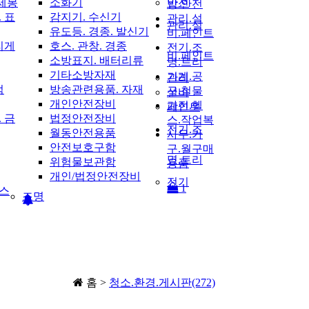
제봉
소화기
안전
방.안전
 표
감지기. 수신기
관리.설
관리.설
유도등. 경종. 발신기
비.페인트
리게
호스. 관창. 경종
전기.조
비.페인트
소방표지. 배터리류
명.트리
기타소방자재
기계.공
관리
럼
방송관련용품. 자재
구.철물
설비
개인안전장비
가전.헬
페인트
 금
법정안전장비
스.작업복
전기.조
월동안전용품
사무.가
안전보호구함
구.월구매
명.트리
위험물보관함
용품
개인/법정안전장비
전기
1
휀스
조명
홈 >
청소.환경.게시판(272)