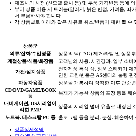
제조사의 사정 (신모델 출시 등) 및 부품 가격변동 등에 
뷰티 상품 이용 시 트러블(알러지, 붉은 반점, 가려움, 
서 부담하셔야 합니다.
각 상품별로 아래와 같은 사유로 취소/반품이 제한 될 수 
상품군
의류/잡화/수입명품
상품의 택(TAG) 제거/라벨 및 상
계절상품/식품/화장품
고객님의 사용, 시간경과, 일부 소비
전자제품 특성 상, 정품 스티커가 
가전/설치상품
인한 교환/반품은 AS센터의 불량 판
자동차용품
상품을 개봉하여 장착한 이후 단순
CD/DVD/GAME/BOOK
복제가 가능한 상품의 포장 등을 훼
등
내비게이션, OS시리얼이
상품의 시리얼 넘버 유출로 내장된 
적힌 PMP
노트북, 테스크탑 PC 등
홀로그램 등을 분리, 분실, 훼손하
상품상세설명
필수/배송/교환/반품