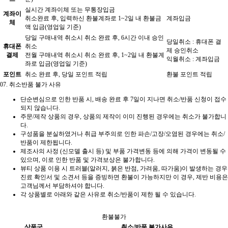
실시간 계좌이체 또는 무통장입금
계좌이
취소완료 후, 입력하신 환불계좌로 1~2일 내 환불금
계좌입금
체
액 입금(영업일 기준)
당일 구매내역 취소시 취소 완료 후, 6시간 이내 승인
당일취소 : 휴대폰 결
휴대폰
취소
제 승인취소
결제
전월 구매내역 취소시 취소 완료 후, 1~2일 내 환불계
익월취소 : 계좌입금
좌로 입금(영업일 기준)
포인트
취소 완료 후, 당일 포인트 적립
환불 포인트 적립
07.
취소반품 불가 사유
단순변심으로 인한 반품 시, 배송 완료 후 7일이 지나면 취소/반품 신청이 접수
되지 않습니다.
주문/제작 상품의 경우, 상품의 제작이 이미 진행된 경우에는 취소가 불가합니
다.
구성품을 분실하였거나 취급 부주의로 인한 파손/고장/오염된 경우에는 취소/
반품이 제한됩니다.
제조사의 사정 (신모델 출시 등) 및 부품 가격변동 등에 의해 가격이 변동될 수
있으며, 이로 인한 반품 및 가격보상은 불가합니다.
뷰티 상품 이용 시 트러블(알러지, 붉은 반점, 가려움, 따가움)이 발생하는 경우
진료 확인서 및 소견서 등을 증빙하면 환불이 가능하지만 이 경우, 제반 비용은
고객님께서 부담하셔야 합니다.
각 상품별로 아래와 같은 사유로 취소/반품이 제한 될 수 있습니다.
환불불가
상품군
취소/반품 불가사유