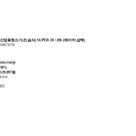
산업용청소기(건,습식) SUPER 20 / 20L (메이커:샵백)
10673179
185,710원
30%
129,997
원
0
0
0
DC