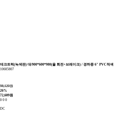
데크트럭(녹색판) 대/900*600*980(올 회전+브레이크) / 경하중 6" PVC적색
10685807
98,120원
26%
72,609
원
0
0
0
DC