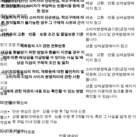
제품하자가 아닌 소비자의 단순변심, 착오구매에 따
위험물보관함
배송ㆍ교환ㆍ반품 상세설명페
른 청약철회 시 소비자가 부담하는 반품비용 등에 관
개인/법정안전장비
이지 참고
한 정보
관리.설비.페인트
제품하자가 아닌 소비자의 단순변심, 착오구매에 따
배송ㆍ교환ㆍ반품 상세설명페
른 청약철회가 불가능한 경우 그 구체적 사유와 근거
이지 참고
관리
소비자분쟁해결기준(공정거래
설비
재화등의 교환ㆍ반품ㆍ보증 조건 및 품질보증 기준
위원회 고시) 및 관계법령에 따
페인트
릅니다.
전기.조명.트리
재화등의 A/S 관련 전화번호
상품 상세설명페이지 참고
대금을 환불받기 위한 방법과 환불이 지연될 경우 지
전기
배송ㆍ교환ㆍ반품 상세설명페
연에 따른 배상금을 지급받을 수 있다는 사실 및 배
조명
이지 참고
상금 지급의 구체적 조건 및 절차
트리
소비자분쟁해결기준(공정거래
소비자피해보상의 처리, 재화등에 대한 불만처리 및
기계.공구.철물
위원회 고시) 및 관계법령에 따
소비자와 사업자 사이의 분쟁처리에 관한 사항
릅니다.
기계
상품 상세설명페이지 및 페이지
공구
거래에 관한 약관의 내용 또는 확인할 수 있는 방법
하단의 이용약관 링크를 통해
철물
확인할 수 있습니다.
02.
반품기한
가전.헬스.작업복
단순 변심인 경우 :
상품 수령 후 7일 이내
신청
가전
상품 불량/오배송인 경우 : 상품 수령 후 3개월 이내, 혹은 그 사실을 알게 된 이
헬스
후 30일 이내 반품 신청 가능
작업복
03.
반품 배송비
사무.가구.월구매용품
반품 배송비