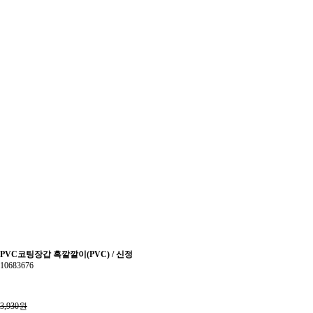
PVC코팅장갑 흑깔깔이(PVC) / 신정
10683676
3,930원