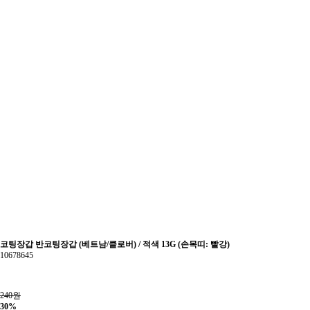
코팅장갑 반코팅장갑 (베트남/클로버) / 적색 13G (손목띠: 빨강)
10678645
240원
30%