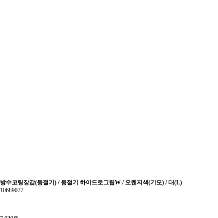
방수코팅장갑(동절기) / 동절기 하이드로그립W / 오렌지색(기모) / 대(L)
10689077