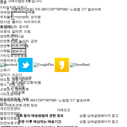
최소 구매수량은
1개
입니다.
도로
A자표지판.오뚜기
이륜차(미조립) YH-306/1350*700*680 / 노랑캡 /13" 발포바퀴
과속방지턱.차선규제봉
주차블럭. 카스토퍼. 표지병
반사경. 볼라드. 바리게이트
차량진입판. 경사로
총 금액
보호대. 칼라콘. 드럼
위시
장애인편의시설
추천
안전표지판. 놀이터. 금연
전면주차. 잔디보호
스텐입간판
기타도로안전용품
자동차유도표지. 휀스
소방
소화기
감지기. 수신기
상품상세설명
유도등. 경종. 발신기
필수/배송/교환/반품
호스. 관창. 경종
다음상품
소방표지. 배터리류
이전상품
기타소방자재
방송관련용품. 자재
이륜차(미조립) YH-306/1350*700*680 / 노랑캡 /13" 발포바퀴
안전
01.
거래조건에 관한 정보
개인안전장비
거래조건
법정안전장비
재화 등의 배송방법에 관한 정보
상품 상세설명페이지 참고
월동안전용품
주문 이후 예상되는 배송기간
상품 상세설명페이지 참고
안전보호구함