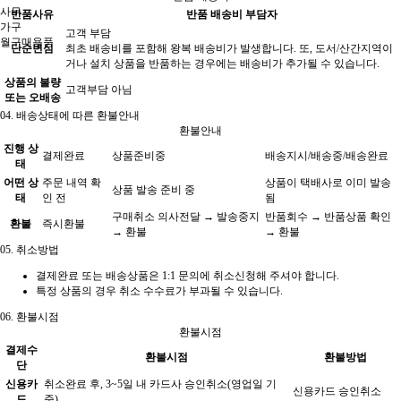
사무
반품사유
반품 배송비 부담자
가구
고객 부담
월구매용품
단순변심
최초 배송비를 포함해 왕복 배송비가 발생합니다. 또, 도서/산간지역이
거나 설치 상품을 반품하는 경우에는 배송비가 추가될 수 있습니다.
상품의 불량
고객부담 아님
또는 오배송
04.
배송상태에 따른 환불안내
환불안내
진행 상
결제완료
상품준비중
배송지시/배송중/배송완료
태
어떤 상
주문 내역 확
상품이 택배사로 이미 발송
상품 발송 준비 중
태
인 전
됨
구매취소 의사전달 → 발송중지
반품회수 → 반품상품 확인
환불
즉시환불
→ 환불
→ 환불
05.
취소방법
결제완료 또는 배송상품은 1:1 문의에 취소신청해 주셔야 합니다.
특정 상품의 경우 취소 수수료가 부과될 수 있습니다.
06.
환불시점
환불시점
결제수
환불시점
환불방법
단
신용카
취소완료 후, 3~5일 내 카드사 승인취소(영업일 기
신용카드 승인취소
드
준)