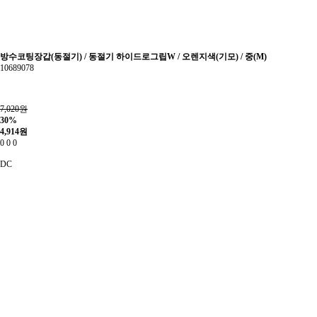
방수코팅장갑(동절기) / 동절기 하이드로그립W / 오렌지색(기모) / 중(M)
10689078
7,020원
30%
4,914
원
0
0
0
DC