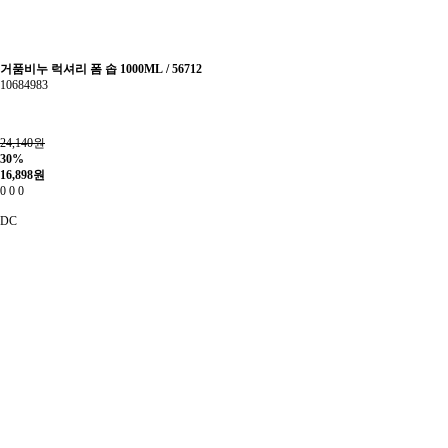
거품비누 럭셔리 폼 솝 1000ML / 56712
10684983
24,140원
30%
16,898
원
0
0
0
DC