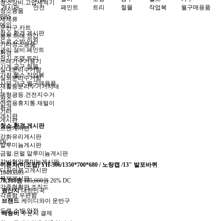
청소장비.고압세척기
게시판
안전
페인트
트리
철물
작업복
월구매용품
청소용품
BBS
세제류
메인
운반구.카트
청소.환경.게시판
봉투.마대.장갑
도로.소방.안전
기타청소용품
관리.설비.페인트
환경
전기.조명.트리
쓰레기수거용기
기계.공구.철물
실내분리수거함
가전.헬스.작업복
실외분리수거함
사무.가구.월구매용품
재활용분리수거거치대
1
폐형광등.건전지수거
청소
야외용휴지통.재털이
환경
기타
게시판
게시판
청소.환경.게시판
스텐게시판
강화유리게시판
DC
알루미늄게시판
금펄.은펄 알루미늄게시판
갈바형알루미늄게시판
이륜차(미조립) YH-306/1350*700*680 / 노랑캡 /13" 발포바퀴
디자인로고게시판
10493593
목재게시판
78,188원
105,660원
26% DC
각종현황판.조직도
원산지
대한민국
각종함.우편함
브랜드
케이디와이 운반구
도로.소방.안전
배송비
주문시 결제