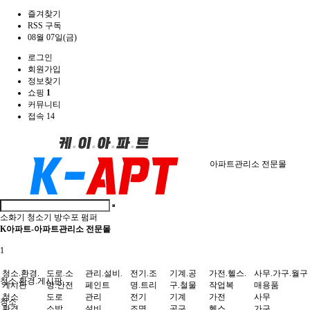
즐겨찾기
RSS 구독
08월 07일(금)
로그인
회원가입
정보찾기
쇼핑
1
커뮤니티
접속 14
아파트관리소 전문몰
소화기
청소기
방수포
펌퍼
K아파트-아파트관리소 전문몰
1
청소.환경.
도로.소
관리.설비.
전기.조
기계.공
가전.헬스.
사무.가구.월구
청소.환경.게시판
게시판
방.안전
페인트
명.트리
구.철물
작업복
매용품
청소
도로
관리
전기
기계
가전
사무
청소
환경
소방
설비
조명
공구
헬스
가구