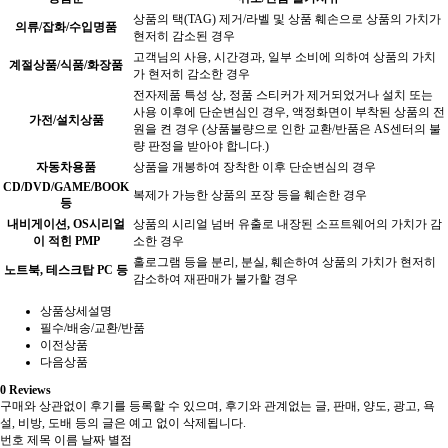
상품의 택(TAG) 제거/라벨 및 상품 훼손으로 상품의 가치가
의류/잡화/수입명품
현저히 감소된 경우
고객님의 사용, 시간경과, 일부 소비에 의하여 상품의 가치
계절상품/식품/화장품
가 현저히 감소한 경우
전자제품 특성 상, 정품 스티커가 제거되었거나 설치 또는
사용 이후에 단순변심인 경우, 액정화면이 부착된 상품의 전
가전/설치상품
원을 켠 경우 (상품불량으로 인한 교환/반품은 AS센터의 불
량 판정을 받아야 합니다.)
자동차용품
상품을 개봉하여 장착한 이후 단순변심의 경우
CD/DVD/GAME/BOOK
복제가 가능한 상품의 포장 등을 훼손한 경우
등
내비게이션, OS시리얼
상품의 시리얼 넘버 유출로 내장된 소프트웨어의 가치가 감
이 적힌 PMP
소한 경우
홀로그램 등을 분리, 분실, 훼손하여 상품의 가치가 현저히
노트북, 테스크탑 PC 등
감소하여 재판매가 불가할 경우
상품상세설명
필수/배송/교환/반품
이전상품
다음상품
0
Reviews
구매와 상관없이 후기를 등록할 수 있으며, 후기와 관계없는 글, 판매, 양도, 광고, 욕
설, 비방, 도배 등의 글은 예고 없이 삭제됩니다.
번호
제목
이름
날짜
별점