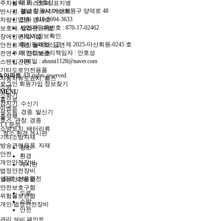
대표 : 안호성
주차블럭. 카스토퍼. 표지병
경남 창원시 마산회원구 양덕로 48
반사경. 볼라드. 바리게이트
전화 :
010-5694-3633
차량진입판. 경사로
사업자등록번호 :
870-17-02462
보호대. 칼라콘. 드럼
사업자정보확인
장애인편의시설
통신판매업신고 :
제 2025-마산회원-0245 호
안전표지판. 놀이터. 금연
개인정보관리책임자 : 안호성
전면주차. 잔디보호
이메일 :
ahnmi1128@naver.com
스텐입간판
기타도로안전용품
k아파트
All rights reserved.
자동차유도표지. 휀스
로그인
회원가입
정보찾기
소방
MENU
소화기
홈으로
감지기. 수신기
이벤트
유도등. 경종. 발신기
출석부
호스. 관창. 경종
1:1 문의
소방표지. 배터리류
청소.환경.게시판
기타소방자재
방송관련용품. 자재
청소
안전
환경
개인안전장비
게시판
법정안전장비
도로.소방.안전
월동안전용품
안전보호구함
도로
위험물보관함
소방
개인/법정안전장비
안전
관리.설비.페인트