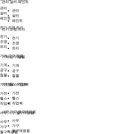
관리.설비.페인트
관리
관리
설비
설비
페인트
페인트
전기.조명.트리
전기.조명.트리
전기
전기
조명
조명
트리
트리
기계.공구.철물
기계.공구.철물
기계
기계
공구
공구
철물
철물
가전.헬스.작업복
가전.헬스.작업복
가전
가전
헬스
헬스
작업복
작업복
사무.가구.월구매용품
사무.가구.월구매용품
사무
사무
가구
가구
월구매용품
월구매용품