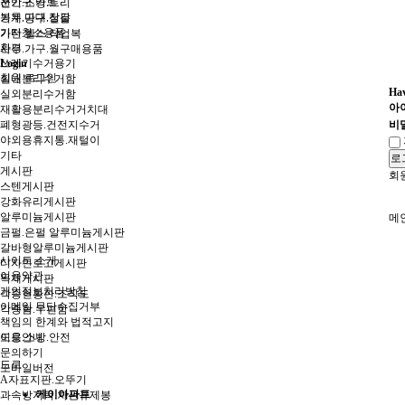
운반구.카트
전기.조명.트리
봉투.마대.장갑
기계.공구.철물
기타청소용품
가전.헬스.작업복
환경
사무.가구.월구매용품
쓰레기수거용기
Login
회원 로그인
실내분리수거함
Hav
실외분리수거함
아
재활용분리수거거치대
폐형광등.건전지수거
비
야외용휴지통.재털이
기타
로
게시판
회
스텐게시판
강화유리게시판
알루미늄게시판
메
금펄.은펄 알루미늄게시판
갈바형알루미늄게시판
사이트 소개
디자인로고게시판
이용약관
목재게시판
개인정보처리방침
각종현황판.조직도
이메일 무단수집거부
각종함.우편함
책임의 한계와 법적고지
도로.소방.안전
이용안내
문의하기
도로
모바일버전
A자표지판.오뚜기
케이아파트
과속방지턱.차선규제봉