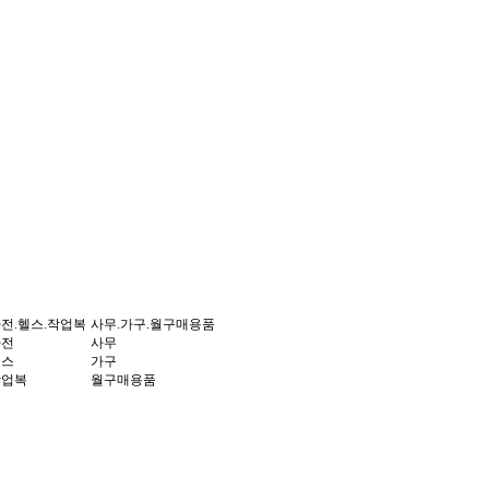
전.헬스.작업복
사무.가구.월구매용품
가전
사무
헬스
가구
작업복
월구매용품