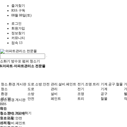
즐겨찾기
RSS 구독
08월 08일(토)
로그인
회원가입
정보찾기
커뮤니티
접속 13
아파트관리소 전문몰
소화기
방수포
펌퍼
청소기
K아파트-아파트관리소 전문몰
청소.환경.게시판
도로.소방.안전
관리.설비.페인트
전기.조명.트리
기계.공구.철물
가
청소
도로
관리
전기
기계
환경
소방
설비
조명
공구
게시판
안전
페인트
트리
철물
청소.환경.게시판
BBS
청소
메인
청소장비.고압세척기
청소.환경.게시판
청소용품
도로.소방.안전
세제류
관리.설비.페인트