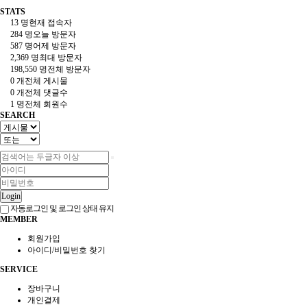
STATS
13 명
현재 접속자
284 명
오늘 방문자
587 명
어제 방문자
2,369 명
최대 방문자
198,550 명
전체 방문자
0 개
전체 게시물
0 개
전체 댓글수
1 명
전체 회원수
SEARCH
Login
자동로그인 및 로그인 상태 유지
MEMBER
회원가입
아이디/비밀번호 찾기
SERVICE
장바구니
개인결제