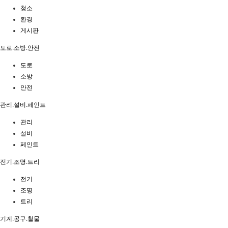
청소
환경
게시판
도로.소방.안전
도로
소방
안전
관리.설비.페인트
관리
설비
페인트
전기.조명.트리
전기
조명
트리
기계.공구.철물