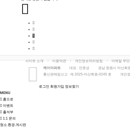
1
사이트 소개
이용약관
개인정보처리방침
이메일 무
케이아파트
대표 : 안호성
경남 창원시 마산회원
통신판매업신고 :
제 2025-마산회원-0245 호
개인정
로그인
회원가입
정보찾기
MENU
홈으로
이벤트
출석부
1:1 문의
청소.환경.게시판