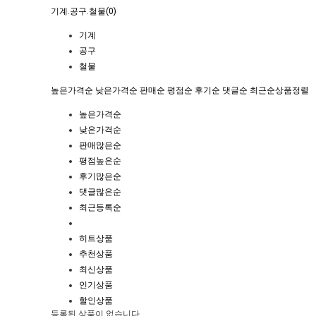
기계.공구.철물(0)
기계
공구
철물
높은가격순
낮은가격순
판매순
평점순
후기순
댓글순
최근순
상품정렬
높은가격순
낮은가격순
판매많은순
평점높은순
후기많은순
댓글많은순
최근등록순
히트상품
추천상품
최신상품
인기상품
할인상품
등록된 상품이 없습니다.