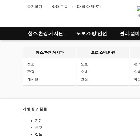
즐겨찾기
RSS 구독
08월 08일(토)
아
청소.환경.게시판
도로.소방.안전
관리.설비
청소.환경.게시판
도로.소방.안전
청소
도로
관
환경
소방
설
게시판
안전
페
기계.공구.철물
기계
공구
철물