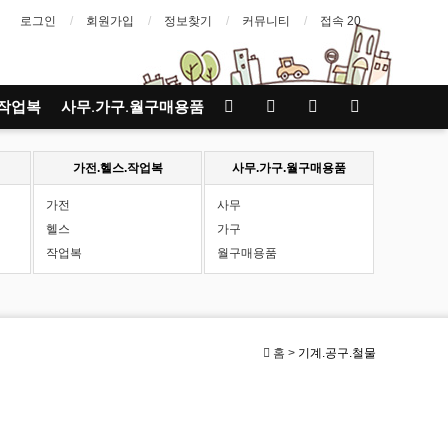
로그인
회원가입
정보찾기
커뮤니티
접속 20
.작업복
사무.가구.월구매용품
가전.헬스.작업복
사무.가구.월구매용품
가전
사무
헬스
가구
작업복
월구매용품
홈 >
기계.공구.철물