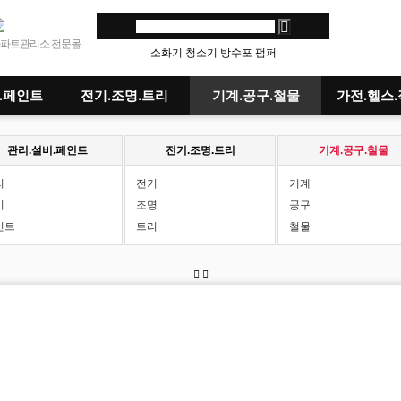
파트관리소 전문몰
소화기
청소기
방수포
펌퍼
.페인트
전기.조명.트리
기계.공구.철물
가전.헬스
관리.설비.페인트
전기.조명.트리
기계.공구.철물
리
전기
기계
비
조명
공구
인트
트리
철물