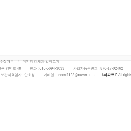
단수집거부
책임의 한계와 법적고지
구 양덕로 48
전화 :
010-5694-3633
사업자등록번호 :
870-17-02462
보관리책임자 : 안호성
이메일 :
ahnmi1128@naver.com
k아파트
All righ