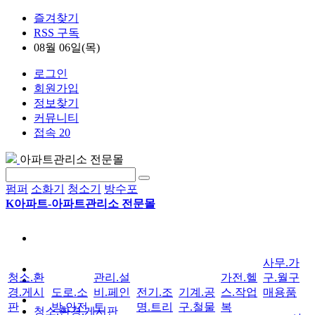
즐겨찾기
RSS 구독
08월 06일(목)
로그인
회원가입
정보찾기
커뮤니티
접속 20
아파트관리소 전문몰
펌퍼
소화기
청소기
방수포
K아파트-아파트관리소 전문몰
사무.가
청소.환
관리.설
가전.헬
구.월구
경.게시
도로.소
비.페인
전기.조
기계.공
스.작업
매용품
판
방.안전
트
명.트리
구.철물
복
청소.환경.게시판