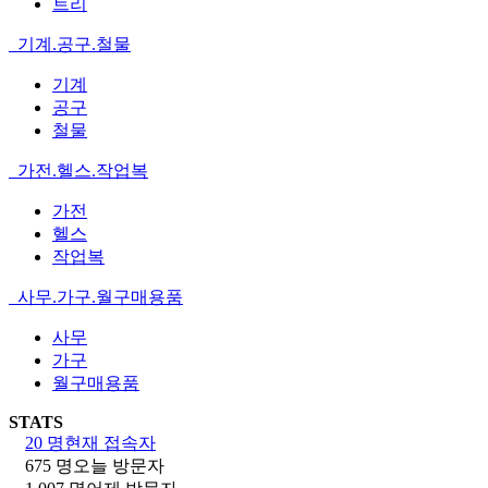
트리
기계.공구.철물
기계
공구
철물
가전.헬스.작업복
가전
헬스
작업복
사무.가구.월구매용품
사무
가구
월구매용품
STATS
20 명
현재 접속자
675 명
오늘 방문자