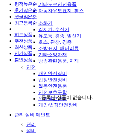
평점높은순
기타도로안전용품
후기많은순
자동차유도표지. 휀스
댓글많은순
소방
최근등록순
소화기
감지기. 수신기
히트상품
유도등. 경종. 발신기
추천상품
호스. 관창. 경종
최신상품
소방표지. 배터리류
인기상품
기타소방자재
할인상품
방송관련용품. 자재
안전
개인안전장비
법정안전장비
월동안전용품
안전보호구함
등록된 상품이 없습니다.
위험물보관함
개인/법정안전장비
관리.설비.페인트
관리
설비