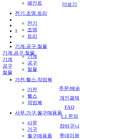
페인트
더보기
전기.조명.트리
전기
조명
1
트리
기계.공구.철물
기계.공구.철물
기계
기계
공구
공구
철물
철물
가전.헬스.작업복
주문/배송
가전
헬스
개인결제
작업복
FAQ
사무.가구.월구매용품
1:1 문의
사무
장바구니
가구
투데이뷰
월구매용품