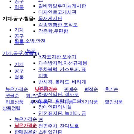
공구
갈바형알루미늄게시판
철물
디자인로고게시판
목재게시판
기계.공구.철물
각종현황판.조직도
기계
각종함.우편함
공구
도로.소방.안전
철물
도로
기계.공구.철물(0)
A자표지판.오뚜기
과속방지턱.차선규제봉
기계
주차블럭. 카스토퍼. 표
공구
지병
철물
반사경. 볼라드. 바리게
이트
높은가격순
낮은가격순
판매순
평점순
후기순
차량진입판. 경사로
댓글순
최근순
보호대. 칼라콘. 드럼
히트상품
추천상품
최신상품
인기상품
할인상품
장애인편의시설
상품정렬
안전표지판. 놀이터. 금
높은가격순
연
낮은가격순
전면주차. 잔디보호
판매많은순
스텐입간판