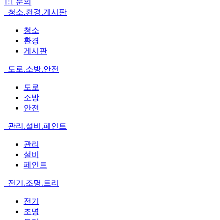
1:1 문의
청소.환경.게시판
청소
환경
게시판
도로.소방.안전
도로
소방
안전
관리.설비.페인트
관리
설비
페인트
전기.조명.트리
전기
조명