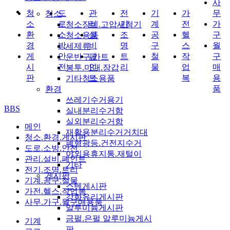
사
청
도
관
전
기
가
무
청소
소
로
리
기
계
전
가
청소장비.고압세척기
환
소
설
조
공
헬
구
청소용품
경
방
비
명
구
스
월
세제류
게
안
페
트
철
작
구
운반구.카트
시
전
인
리
물
업
매
봉투.마대.장갑
판
트
복
용
기타청소용품
품
환경
쓰레기수거용기
BBS
실내분리수거함
실외분리수거함
메인
재활용분리수거거치대
청소.환경.게시판
폐형광등.건전지수거
도로.소방.안전
야외용휴지통.재털이
관리.설비.페인트
기타
전기.조명.트리
게시판
기계.공구.철물
스텐게시판
가전.헬스.작업복
강화유리게시판
사무.가구.월구매용품
알루미늄게시판
금펄.은펄 알루미늄게시
기계
판