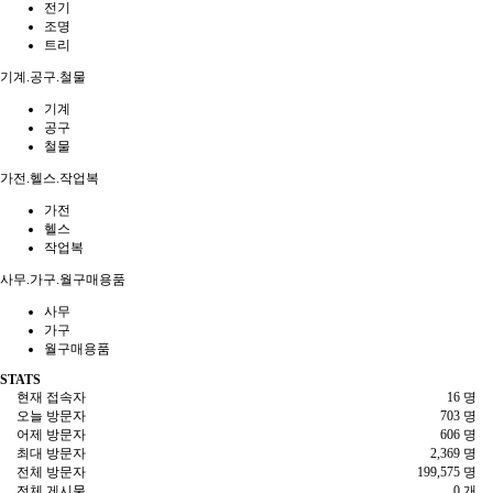
전기
조명
트리
기계.공구.철물
기계
공구
철물
가전.헬스.작업복
가전
헬스
작업복
사무.가구.월구매용품
사무
가구
월구매용품
STATS
현재 접속자
16 명
오늘 방문자
703 명
어제 방문자
606 명
최대 방문자
2,369 명
전체 방문자
199,575 명
전체 게시물
0 개