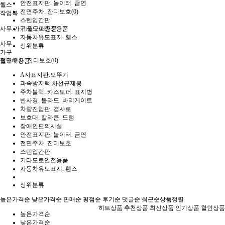
안전표지판. 놀이터. 금연
헬스
전면주차. 잔디보호(0)
작업복
스텐입간판
사무.가구.월구매용품
기타도로안전용품
자동차유도표지. 휀스
사무
상위분류
가구
전면주차. 잔디보호(0)
월구매용품
A자표지판.오뚜기
과속방지턱.차선규제봉
주차블럭. 카스토퍼. 표지병
반사경. 볼라드. 바리게이트
차량진입판. 경사로
보호대. 칼라콘. 드럼
장애인편의시설
안전표지판. 놀이터. 금연
전면주차. 잔디보호
스텐입간판
기타도로안전용품
자동차유도표지. 휀스
상위분류
높은가격순
낮은가격순
판매순
평점순
후기순
댓글순
최근순
상품정렬
히트상품
추천상품
최신상품
인기상품
할인상품
높은가격순
낮은가격순