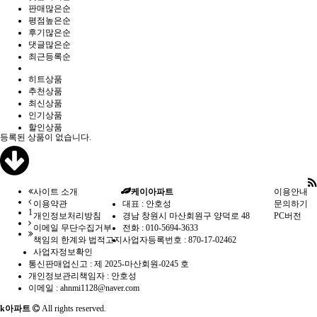
판매많은순
평점높은순
후기많은순
댓글많은순
최근등록순
히트상품
추천상품
최신상품
인기상품
할인상품
등록된 상품이 없습니다.
사이트 소개
케이아파트
이용안내
이용약관
대표 : 안호성
문의하기
1
개인정보처리방침
경남 창원시 마산회원구 양덕로 48
PC버전
이메일 무단수집거부
전화 :
010-5694-3633
책임의 한계와 법적고지
사업자등록번호 :
870-17-02462
사업자정보확인
통신판매업신고 :
제 2025-마산회원-0245 호
개인정보관리책임자 : 안호성
이메일 :
ahnmi1128@naver.com
k아파트
All rights reserved.