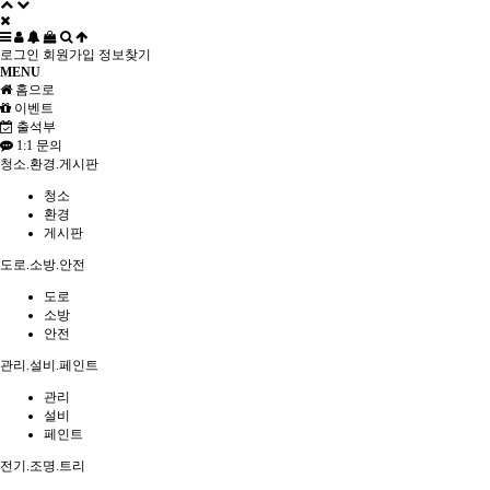
로그인
회원가입
정보찾기
MENU
홈으로
이벤트
출석부
1:1 문의
청소.환경.게시판
청소
환경
게시판
도로.소방.안전
도로
소방
안전
관리.설비.페인트
관리
설비
페인트
전기.조명.트리