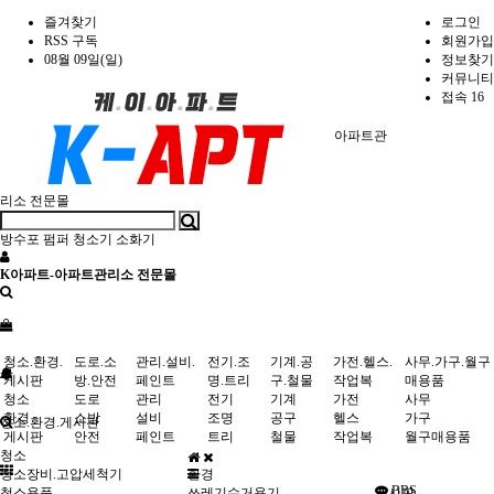
즐겨찾기
로그인
RSS 구독
회원가입
08월 09일(일)
정보찾기
커뮤니티
접속 16
아파트관
리소 전문몰
방수포
펌퍼
청소기
소화기
K아파트-아파트관리소 전문몰
청소.환경.
도로.소
관리.설비.
전기.조
기계.공
가전.헬스.
사무.가구.월구
게시판
방.안전
페인트
명.트리
구.철물
작업복
매용품
청소
도로
관리
전기
기계
가전
사무
환경
소방
설비
조명
공구
헬스
가구
청소.환경.게시판
게시판
안전
페인트
트리
철물
작업복
월구매용품
청소
청소장비.고압세척기
환경
BBS
청소용품
쓰레기수거용기
게시판