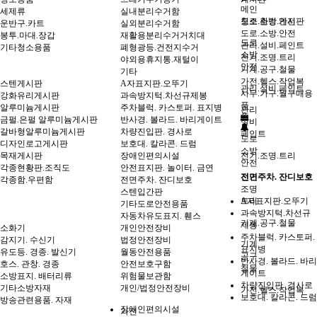
메인
세제류
실내분리수거함
도로.소방.안전
청소.환경.게시판
운반구.카트
실외분리수거함
도로.소방.안전
봉투.마대.장갑
재활용분리수거거치대
도로
관리.설비.페인트
기타청소용품
폐형광등.건전지수거
소방
전기.조명.트리
야외용휴지통.재털이
안전
기계.공구.철물
기타
가전.헬스.작업복
스텐게시판
A자표지판.오뚜기
관리.설비.페인트
사무.가구.월구매용
강화유리게시판
과속방지턱.차선규제봉
품
알루미늄게시판
주차블럭. 카스토퍼. 표지병
관리
금펄.은펄 알루미늄게시판
반사경. 볼라드. 바리게이트
설비
갈바형알루미늄게시판
차량진입판. 경사로
페인트
도로
디자인로고게시판
보호대. 칼라콘. 드럼
소방
목재게시판
장애인편의시설
전기.조명.트리
안전
각종현황판.조직도
안전표지판. 놀이터. 금연
전기
전면주차. 잔디보호
각종함.우편함
전면주차. 잔디보호
조명
스텐입간판
트리
A자표지판.오뚜기
기타도로안전용품
과속방지턱.차선규
자동차유도표지. 휀스
기계.공구.철물
제봉
소화기
개인안전장비
주차블럭. 카스토퍼.
감지기. 수신기
법정안전장비
기계
표지병
유도등. 경종. 발신기
월동안전용품
공구
반사경. 볼라드. 바리
호스. 관창. 경종
안전보호구함
철물
게이트
소방표지. 배터리류
위험물보관함
차량진입판. 경사로
기타소방자재
개인/법정안전장비
가전.헬스.작업복
보호대. 칼라콘. 드럼
방송관련용품. 자재
장애인편의시설
가전