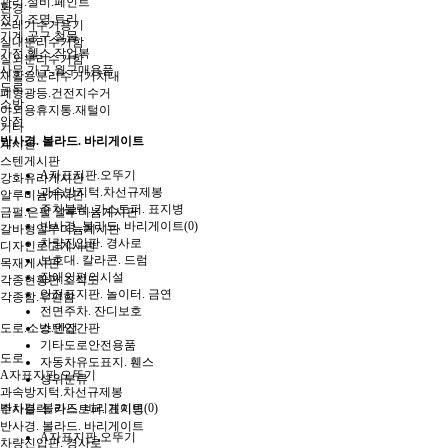
관리.설비.페인트
환경
전기.조명.트리
쓰레기수거용기
기계.공구.철물
실내분리수거함
가전.헬스.작업복
실외분리수거함
사무.가구.월구매용품
재활용분리수거거치대
도로
폐형광등.건전지수거
소방
야외용휴지통.재털이
안전
기타
반사경. 볼라드. 바리게이트
게시판
스텐게시판
A자표지판.오뚜기
강화유리게시판
과속방지턱.차선규제봉
알루미늄게시판
주차블럭. 카스토퍼. 표지병
금펄.은펄 알루미늄게시판
반사경. 볼라드. 바리게이트(0)
갈바형알루미늄게시판
차량진입판. 경사로
디자인로고게시판
보호대. 칼라콘. 드럼
목재게시판
장애인편의시설
각종현황판.조직도
안전표지판. 놀이터. 금연
각종함.우편함
전면주차. 잔디보호
도로.소방.안전
스텐입간판
기타도로안전용품
도로
자동차유도표지. 휀스
A자표지판.오뚜기
상위분류
과속방지턱.차선규제봉
반사경. 볼라드. 바리게이트(0)
주차블럭. 카스토퍼. 표지병
반사경. 볼라드. 바리게이트
A자표지판.오뚜기
차량진입판. 경사로