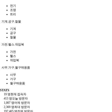
전기
조명
트리
기계.공구.철물
기계
공구
철물
가전.헬스.작업복
가전
헬스
작업복
사무.가구.월구매용품
사무
가구
월구매용품
STATS
19 명
현재 접속자
413 명
오늘 방문자
1,007 명
어제 방문자
2,369 명
최대 방문자
197,405 명
전체 방문자