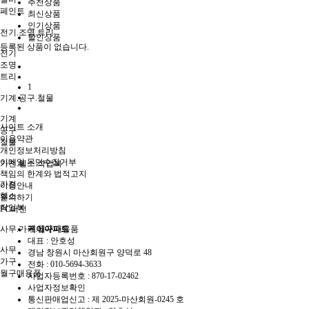
추천상품
페인트
최신상품
인기상품
전기.조명.트리
할인상품
등록된 상품이 없습니다.
전기
조명
트리
1
기계.공구.철물
기계
사이트 소개
공구
이용약관
철물
개인정보처리방침
이메일 무단수집거부
가전.헬스.작업복
책임의 한계와 법적고지
가전
이용안내
헬스
문의하기
작업복
PC버전
사무.가구.월구매용품
케이아파트
대표 : 안호성
사무
경남 창원시 마산회원구 양덕로 48
가구
전화 :
010-5694-3633
월구매용품
사업자등록번호 :
870-17-02462
사업자정보확인
통신판매업신고 :
제 2025-마산회원-0245 호