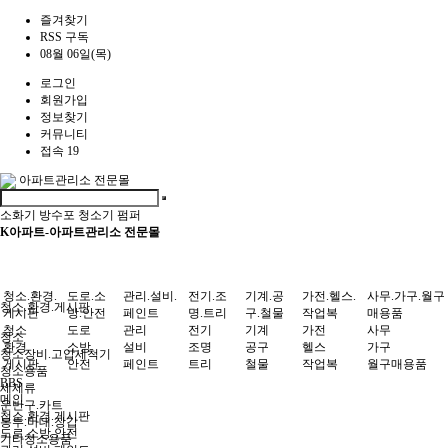
즐겨찾기
RSS 구독
08월 06일(목)
로그인
회원가입
정보찾기
커뮤니티
접속 19
아파트관리소 전문몰
소화기
방수포
청소기
펌퍼
K아파트-아파트관리소 전문몰
청소.환경.
도로.소
관리.설비.
전기.조
기계.공
가전.헬스.
사무.가구.월구
청소.환경.게시판
게시판
방.안전
페인트
명.트리
구.철물
작업복
매용품
청소
도로
관리
전기
기계
가전
사무
청소
환경
소방
설비
조명
공구
헬스
가구
청소장비.고압세척기
게시판
안전
페인트
트리
철물
작업복
월구매용품
청소용품
BBS
세제류
메인
운반구.카트
청소.환경.게시판
봉투.마대.장갑
도로.소방.안전
기타청소용품