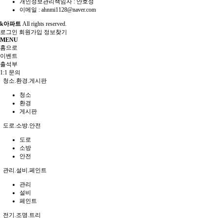
개인정보관리책임자 : 안호성
이메일 :
ahnmi1128@naver.com
k아파트
All rights reserved.
로그인
회원가입
정보찾기
MENU
홈으로
이벤트
출석부
1:1 문의
청소.환경.게시판
청소
환경
게시판
도로.소방.안전
도로
소방
안전
관리.설비.페인트
관리
설비
페인트
전기.조명.트리