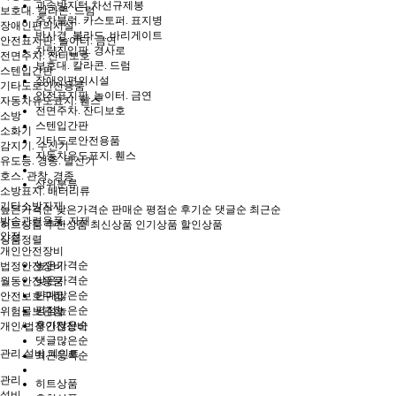
과속방지턱.차선규제봉
보호대. 칼라콘. 드럼
주차블럭. 카스토퍼. 표지병
장애인편의시설
반사경. 볼라드. 바리게이트
안전표지판. 놀이터. 금연
차량진입판. 경사로
전면주차. 잔디보호
보호대. 칼라콘. 드럼
스텐입간판
장애인편의시설
기타도로안전용품
안전표지판. 놀이터. 금연
자동차유도표지. 휀스
전면주차. 잔디보호
소방
스텐입간판
소화기
기타도로안전용품
감지기. 수신기
자동차유도표지. 휀스
유도등. 경종. 발신기
호스. 관창. 경종
상위분류
소방표지. 배터리류
기타소방자재
높은가격순
낮은가격순
판매순
평점순
후기순
댓글순
최근순
방송관련용품. 자재
히트상품
추천상품
최신상품
인기상품
할인상품
안전
상품정렬
개인안전장비
높은가격순
법정안전장비
낮은가격순
월동안전용품
판매많은순
안전보호구함
평점높은순
위험물보관함
후기많은순
개인/법정안전장비
댓글많은순
관리.설비.페인트
최근등록순
관리
히트상품
설비