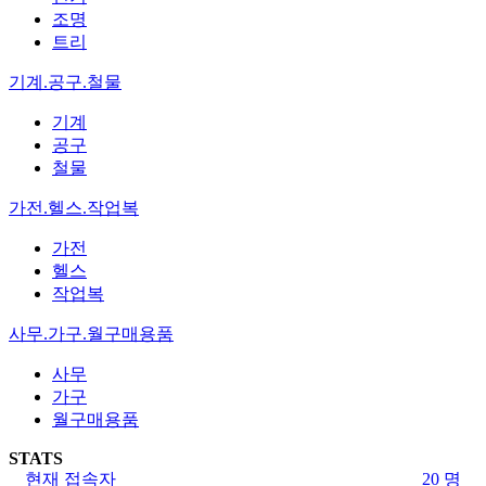
조명
트리
기계.공구.철물
기계
공구
철물
가전.헬스.작업복
가전
헬스
작업복
사무.가구.월구매용품
사무
가구
월구매용품
STATS
현재 접속자
20 명