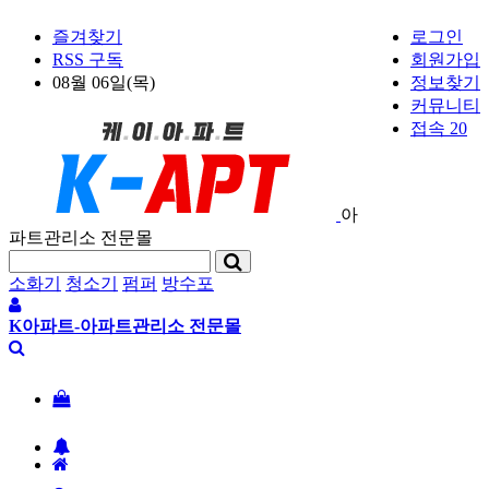
즐겨찾기
로그인
RSS 구독
회원가입
08월 06일(목)
정보찾기
커뮤니티
접속 20
아
파트관리소 전문몰
소화기
청소기
펌퍼
방수포
K아파트-아파트관리소 전문몰