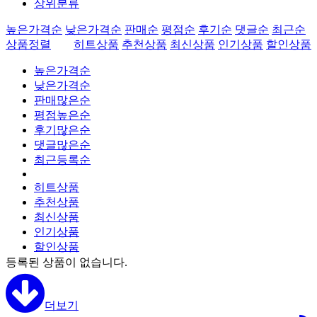
상위분류
높은가격순
낮은가격순
판매순
평점순
후기순
댓글순
최근순
상품정렬
히트상품
추천상품
최신상품
인기상품
할인상품
높은가격순
낮은가격순
판매많은순
평점높은순
후기많은순
댓글많은순
최근등록순
히트상품
추천상품
최신상품
인기상품
할인상품
등록된 상품이 없습니다.
더보기