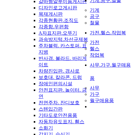
기계.공구.철물
갈바형알루미늄게시판
디자인로고게시판
기계
목재게시판
공구
각종현황판.조직도
철물
각종함.우편함
가전.헬스.작업복
A자표지판.오뚜기
과속방지턱.차선규제봉
가전
주차블럭. 카스토퍼. 표
헬스
지병
작업복
반사경. 볼라드. 바리게
이트
사무.가구.월구매용
차량진입판. 경사로
보호대. 칼라콘. 드럼
품
장애인편의시설
사무
안전표지판. 놀이터. 금
가구
연
월구매용품
전면주차. 잔디보호
스텐입간판
기타도로안전용품
자동차유도표지. 휀스
소화기
감지기. 수신기