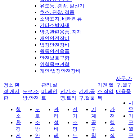
유도등. 경종. 발신기
호스. 관창. 경종
소방표지. 배터리류
기타소방자재
방송관련용품. 자재
개인안전장비
법정안전장비
월동안전용품
안전보호구함
위험물보관함
개인/법정안전장비
사무.가
청소.환
관리.설
가전.헬
구.월구
경.게시
도로.소
비.페인
전기.조
기계.공
스.작업
매용품
판
방.안전
트
명.트리
구.철물
복
사
청
도
관
전
기
가
무
소
로
리
기
계
전
가
환
소
설
조
공
헬
구
경
방
비
명
구
스
월
게
안
페
트
철
작
구