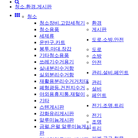
청소.환경.게시판
청소
청소장비.고압세척기
환경
청소용품
게시판
세제류
도로.소방.안전
운반구.카트
봉투.마대.장갑
도로
기타청소용품
소방
쓰레기수거용기
안전
실내분리수거함
관리.설비.페인트
실외분리수거함
재활용분리수거거치대
관리
폐형광등.건전지수거
설비
야외용휴지통.재털이
페인트
기타
전기.조명.트리
스텐게시판
강화유리게시판
전기
알루미늄게시판
조명
금펄.은펄 알루미늄게시
트리
판