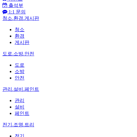
출석부
1:1 문의
청소.환경.게시판
청소
환경
게시판
도로.소방.안전
도로
소방
안전
관리.설비.페인트
관리
설비
페인트
전기.조명.트리
전기