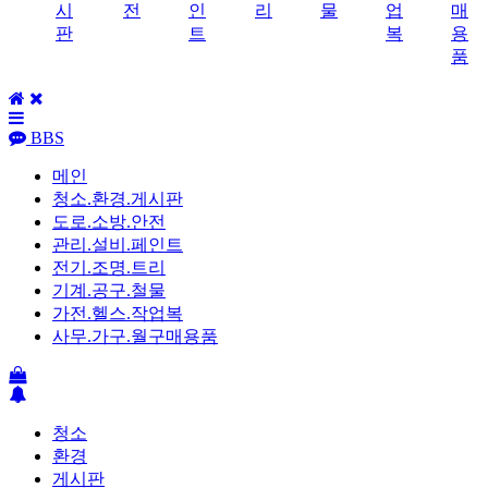
시
전
인
리
물
업
매
판
트
복
용
품
BBS
메인
청소.환경.게시판
도로.소방.안전
관리.설비.페인트
전기.조명.트리
기계.공구.철물
가전.헬스.작업복
사무.가구.월구매용품
청소
환경
게시판