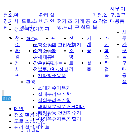
사무.가
청소.환
관리.설
가전.헬
구.월구
경.게시
도로.소
비.페인
전기.조
기계.공
스.작업
매용품
판
방.안전
트
명.트리
구.철물
복
청소.환경.게시판
사
청
도
관
전
기
가
무
청소
소
로
리
기
계
전
가
청소장비.고압세척기
환
소
설
조
공
헬
구
청소용품
경
방
비
명
구
스
월
세제류
게
안
페
트
철
작
구
운반구.카트
시
전
인
리
물
업
매
봉투.마대.장갑
판
트
복
용
기타청소용품
품
환경
쓰레기수거용기
실내분리수거함
BBS
실외분리수거함
재활용분리수거거치대
메인
폐형광등.건전지수거
청소.환경.게시판
야외용휴지통.재털이
도로.소방.안전
기타
관리.설비.페인트
게시판