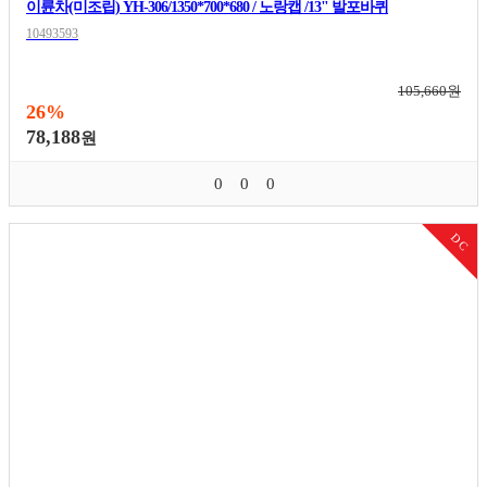
이륜차(미조립) YH-306/1350*700*680 / 노랑캡 /13" 발포바퀴
10493593
105,660원
26%
78,188
원
0
0
0
DC