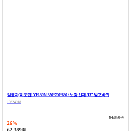
일륜차(미조립) YH-305/1350*700*680 / 노랑 신재 /13" 발포바퀴
10624918
84,310원
26%
62,389
원