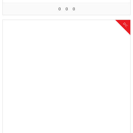
0
0
0
DC