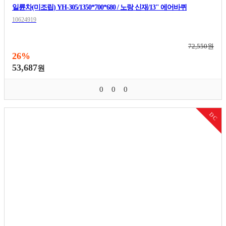
일륜차(미조립) YH-305/1350*700*680 / 노랑 신재/13" 에어바퀴
10624919
72,550원
26%
53,687
원
0
0
0
DC