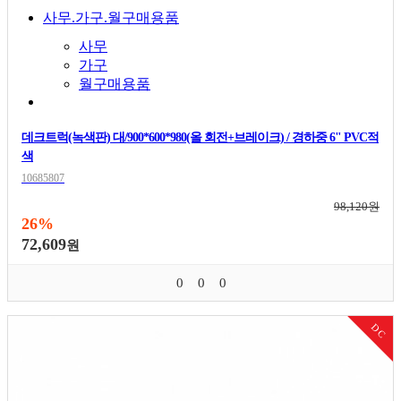
사무.가구.월구매용품
사무
가구
월구매용품
데크트럭(녹색판) 대/900*600*980(올 회전+브레이크) / 경하중 6" PVC적
색
10685807
98,120원
26%
72,609
원
0
0
0
DC