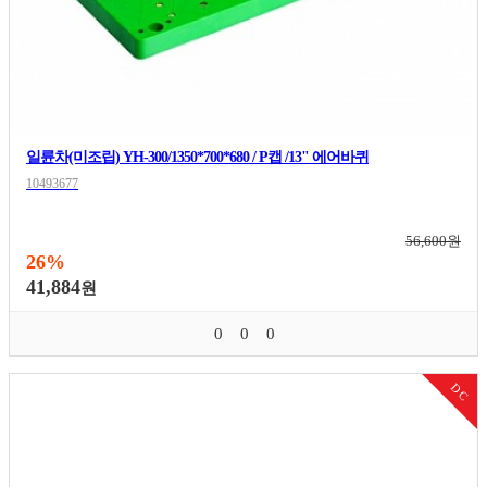
일륜차(미조립) YH-300/1350*700*680 / P캡 /13" 에어바퀴
10493677
56,600원
26%
41,884
원
0
0
0
DC