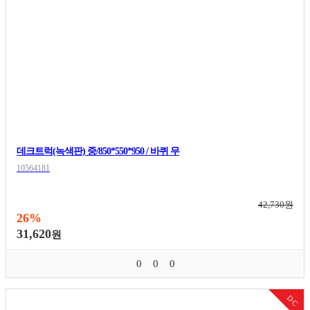
데크트럭(녹색판) 중/850*550*950 / 바퀴 무
10564181
42,730원
26%
31,620
원
0
0
0
DC