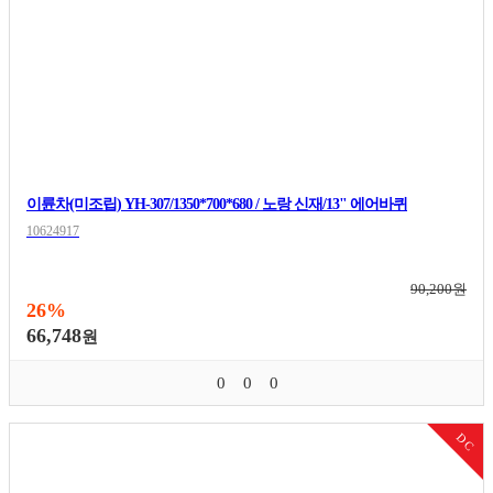
이륜차(미조립) YH-307/1350*700*680 / 노랑 신재/13" 에어바퀴
10624917
90,200원
26%
66,748
원
0
0
0
DC