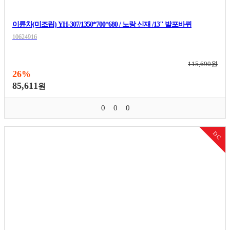
이륜차(미조립) YH-307/1350*700*680 / 노랑 신재 /13" 발포바퀴
10624916
115,690원
26%
85,611
원
0
0
0
DC