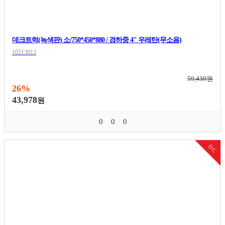
데크트럭(녹색판) 소/750*450*880 / 경하중 4" 우레탄(무소음)
10513013
59,430원
26%
43,978
원
0
0
0
DC