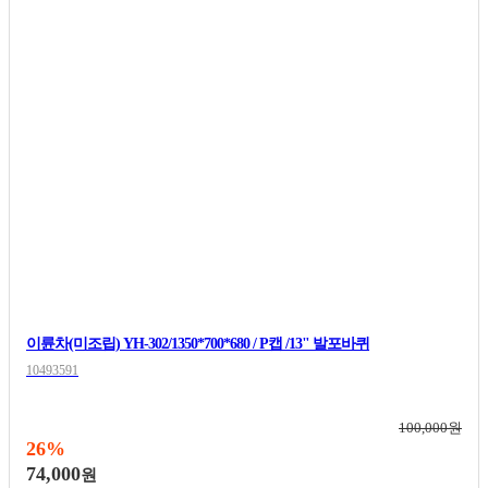
이륜차(미조립) YH-302/1350*700*680 / P캡 /13" 발포바퀴
10493591
100,000원
26%
74,000
원