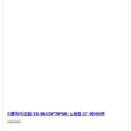
이륜차(미조립) YH-306/1350*700*680 / 노랑캡 /13" 에어바퀴
10493683