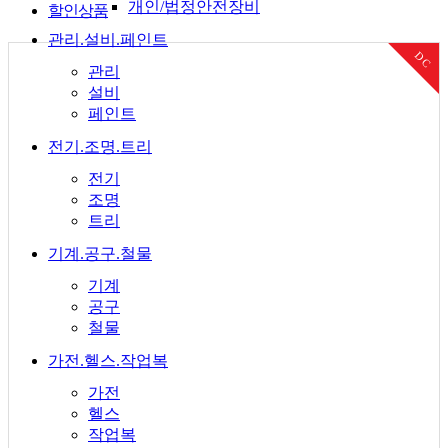
개인/법정안전장비
할인상품
관리.설비.페인트
DC
관리
설비
페인트
전기.조명.트리
전기
조명
트리
기계.공구.철물
기계
공구
철물
가전.헬스.작업복
가전
헬스
작업복