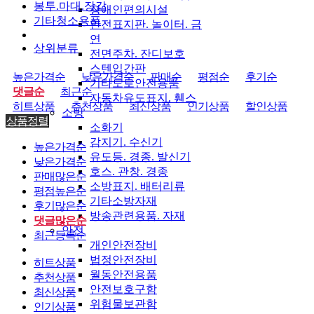
봉투.마대.장갑
장애인편의시설
기타청소용품
안전표지판. 놀이터. 금
연
상위분류
전면주차. 잔디보호
스텐입간판
높은가격순
낮은가격순
판매순
평점순
후기순
기타도로안전용품
댓글순
최근순
자동차유도표지. 휀스
히트상품
추천상품
최신상품
인기상품
할인상품
소방
상품정렬
소화기
감지기. 수신기
높은가격순
유도등. 경종. 발신기
낮은가격순
호스. 관창. 경종
판매많은순
소방표지. 배터리류
평점높은순
기타소방자재
후기많은순
방송관련용품. 자재
댓글많은순
안전
최근등록순
개인안전장비
법정안전장비
히트상품
월동안전용품
추천상품
안전보호구함
최신상품
위험물보관함
인기상품