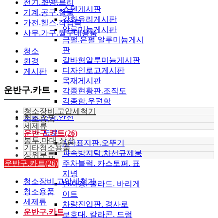
전기.조명.트리
스텐게시판
기계.공구.철물
강화유리게시판
가전.헬스.작업복
알루미늄게시판
사무.가구.월구매용품
금펄.은펄 알루미늄게시
판
청소
갈바형알루미늄게시판
환경
디자인로고게시판
게시판
목재게시판
운반구.카트
각종현황판.조직도
각종함.우편함
청소장비.고압세척기
도로.소방.안전
청소용품
세제류
도로
운반구.카트(26)
봉투.마대.장갑
A자표지판.오뚜기
기타청소용품
과속방지턱.차선규제봉
상위분류
운반구.카트(26)
주차블럭. 카스토퍼. 표
지병
청소장비.고압세척기
반사경. 볼라드. 바리게
청소용품
이트
세제류
차량진입판. 경사로
운반구.카트
보호대. 칼라콘. 드럼