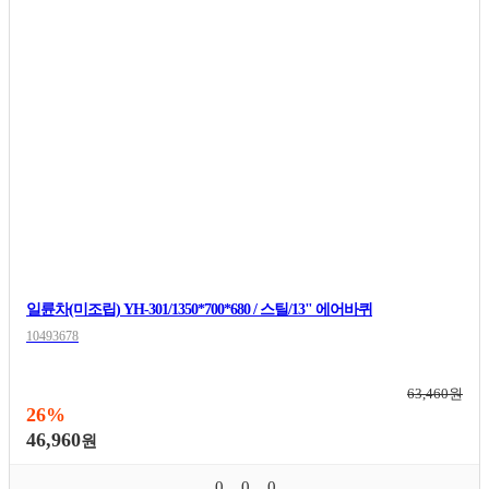
일륜차(미조립) YH-301/1350*700*680 / 스틸/13" 에어바퀴
10493678
63,460원
26%
46,960
원
0
0
0