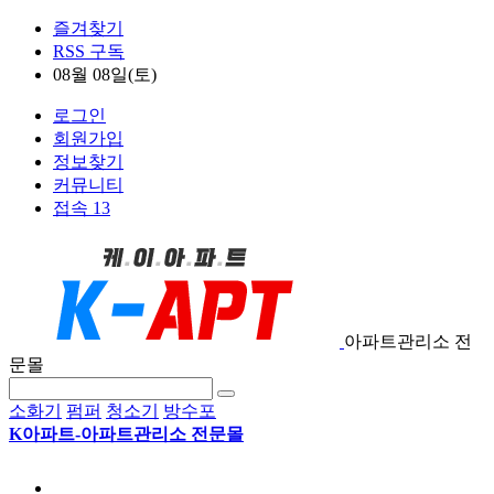
즐겨찾기
RSS 구독
08월 08일(토)
로그인
회원가입
정보찾기
커뮤니티
접속 13
아파트관리소 전
문몰
소화기
펌퍼
청소기
방수포
K아파트-아파트관리소 전문몰