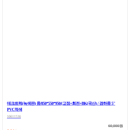
데크트럭(녹색판) 중/850*550*950/(고정+회전+BK(국산) / 경하중 5"
PVC적색
10611536
60,000원